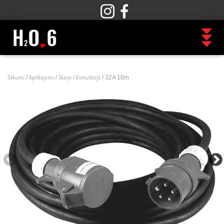
/
/
/
/ 32A 10m
Sākums
Aprīkojums
Skaņa
Komutācija