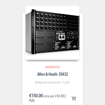
MIKŠERPULTIS
Allen & Heath- DM32
Pieejamais daudzums- 1 gab.
€
150.00
cena par 24h BEZ
PVN