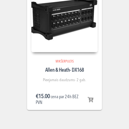
MIKŠERPULTIS
Allen & Heath- DX168
Pieejamais daudzums- 2 gab.
€
15.00
cena par 24h BEZ
PVN