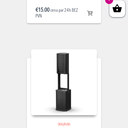
€
15.00
cena par 24h BEZ
PVN
SKAĻRUŅI