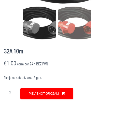
32A 10m
€
1.00
cena par 24h
BEZ PVN
Pieejamais daudzums- 2 gab.
32A
PIEVIENOT GROZAM
10m
daudzums