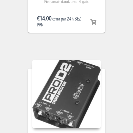
Pieejamais daudzums- 4 gab.
€
14.00
cena par 24h BEZ
PVN