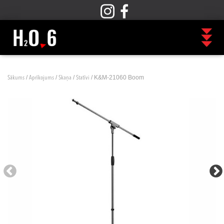
/
/
/
/ K&M-21060 Boom
Sākums
Aprīkojums
Skaņa
Statīvi