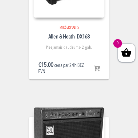
MIKŠERPULTIS
Allen & Heath- DX168
0
Pieejamais daudzums- 2 gab.
€
15.00
cena par 24h BEZ
PVN