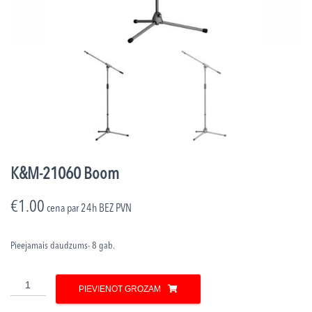
K&M-21060 Boom
€
1.00
cena par 24h
BEZ PVN
Pieejamais daudzums- 8 gab.
K&M-
PIEVIENOT GROZAM
21060