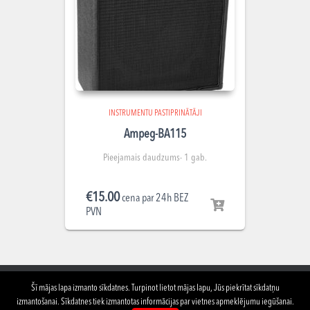
INSTRUMENTU PASTIPRINĀTĀJI
Ampeg-BA115
Pieejamais daudzums- 1 gab.
€
15.00
cena par 24h BEZ
PVN
Šī mājas lapa izmanto sīkdatnes. Turpinot lietot mājas lapu, Jūs piekrītat sīkdatņu
izmantošanai. Sīkdatnes tiek izmantotas informācijas par vietnes apmeklējumu iegūšanai.
PAR MUMS
TELPU NOMA
APRĪKOJUMA NOMA
KONTAKTI