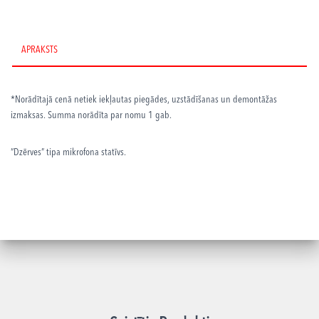
Boom
daudzums
APRAKSTS
*Norādītajā cenā netiek iekļautas piegādes, uzstādīšanas un demontāžas
izmaksas. Summa norādīta par nomu 1 gab.
“Dzērves” tipa mikrofona statīvs.