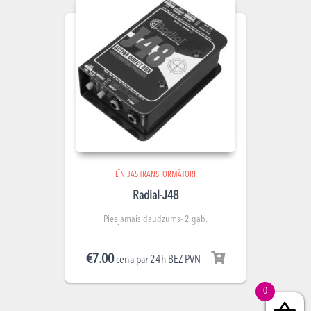
LĪNIJAS TRANSFORMĀTORI
Radial-J48
Pieejamais daudzums- 2 gab.
€
7.00
cena par 24h BEZ PVN
0