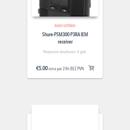
RADIO SISTĒMAS
Shure-PSM300 P3RA IEM
receiver
Pieejamais daudzums- 4 gab.
€
5.00
cena par 24h BEZ PVN