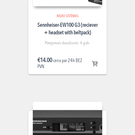
RADIO SISTĒMAS
Sennheiser-EW100 G3 (reciever
+ headset with beltpack)
Pieejamais daudzums- 4 gab.
€
14.00
cena par 24h BEZ
PVN