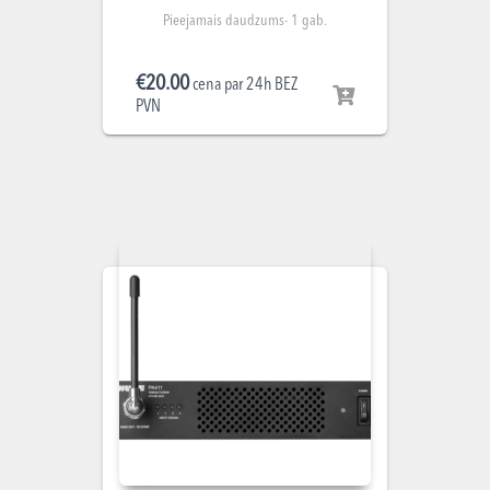
Pieejamais daudzums- 1 gab.
€
20.00
cena par 24h BEZ
PVN