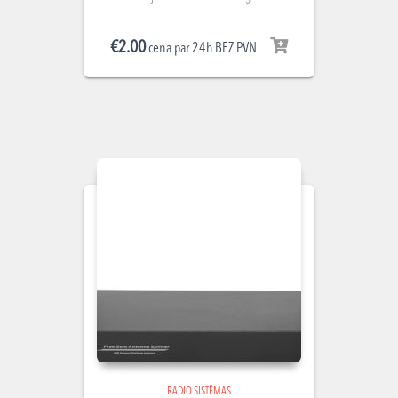
€
2.00
cena par 24h BEZ PVN
RADIO SISTĒMAS