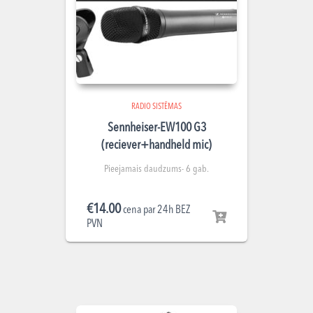
RADIO SISTĒMAS
Sennheiser-EW100 G3
(reciever+handheld mic)
Pieejamais daudzums- 6 gab.
€
14.00
cena par 24h BEZ
PVN