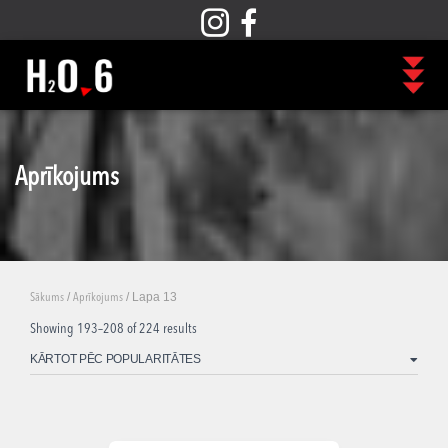
Aprīkojums
/
/ Lapa 13
Sākums
Aprīkojums
Showing 193–208 of 224 results