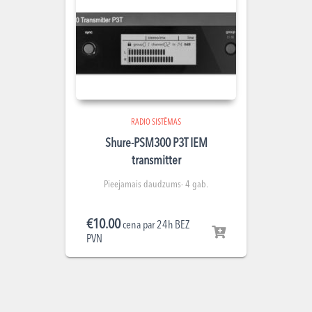
RADIO SISTĒMAS
Shure-PSM300 P3T IEM
transmitter
Pieejamais daudzums- 4 gab.
€
10.00
cena par 24h BEZ
PVN