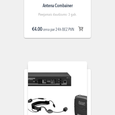
Antena Combainer
Pieejamais daudzums- 3 gab.
€
4.00
cena par 24h BEZ PVN