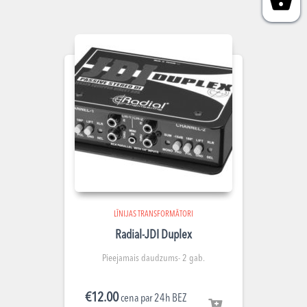
LĪNIJAS TRANSFORMĀTORI
Radial-JDI Duplex
Pieejamais daudzums- 2 gab.
€
12.00
cena par 24h BEZ