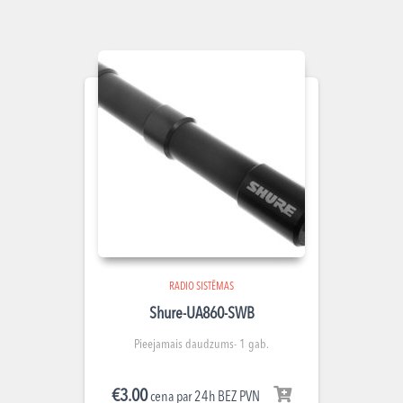
RADIO SISTĒMAS
Shure-UA860-SWB
Pieejamais daudzums- 1 gab.
€
3.00
cena par 24h BEZ PVN