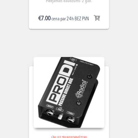
Pieejamais daudzums- 2 gab.
€
7.00
cena par 24h BEZ PVN