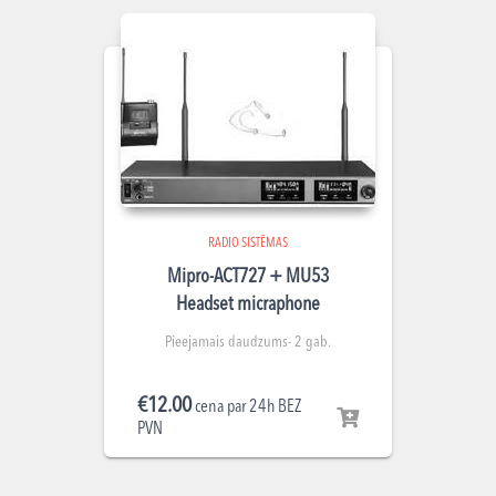
RADIO SISTĒMAS
Mipro-ACT727 + MU53
Headset micraphone
Pieejamais daudzums- 2 gab.
€
12.00
cena par 24h BEZ
PVN