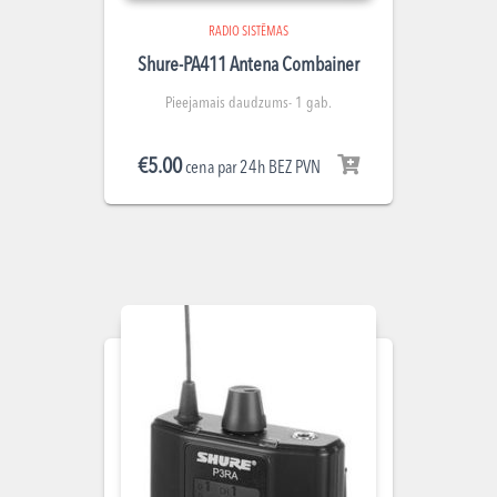
RADIO SISTĒMAS
Shure-PA411 Antena Combainer
Pieejamais daudzums- 1 gab.
€
5.00
cena par 24h BEZ PVN