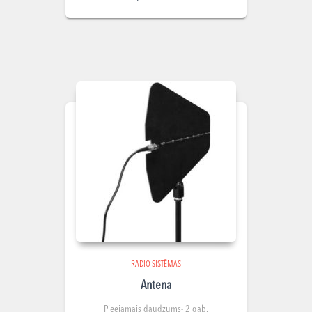
RADIO SISTĒMAS
Antena
Pieejamais daudzums- 2 gab.