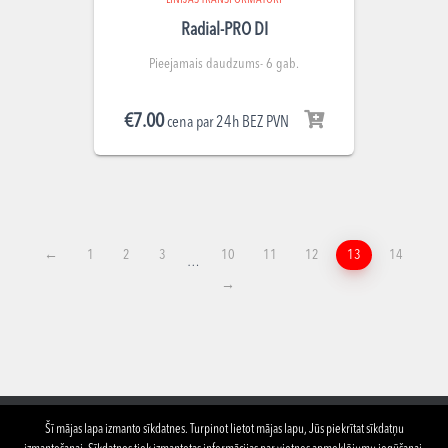
LĪNIJAS TRANSFORMĀTORI
Radial-PRO DI
Pieejamais daudzums- 6 gab.
€
7.00
cena par 24h BEZ PVN
←
1
2
3
10
11
12
13
14
…
→
Šī mājas lapa izmanto sīkdatnes. Turpinot lietot mājas lapu, Jūs piekrītat sīkdatņu