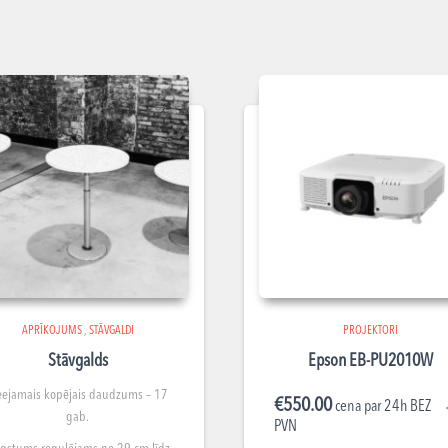
APRĪKOJUMS
,
STĀVGALDI
PROJEKTORI
Stāvgalds
Epson EB-PU2010W
eejamais kopējais daudzums – 17
€
550.00
cena par 24h BEZ
gab.
PVN