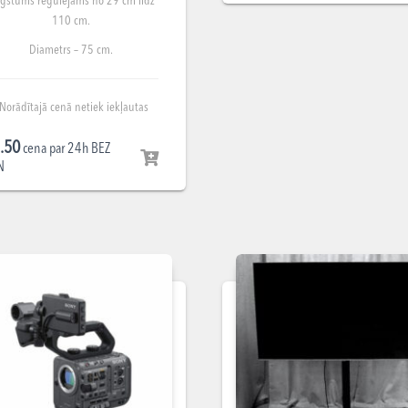
gstums regulējams no 29 cm līdz
110 cm.
Diametrs – 75 cm.
Norādītajā cenā netiek iekļautas
piegādes, uzstādīšanas un
.50
demontāžas izmaksas. Summa
cena par 24h BEZ
N
norādīta par nomu 1 gab.