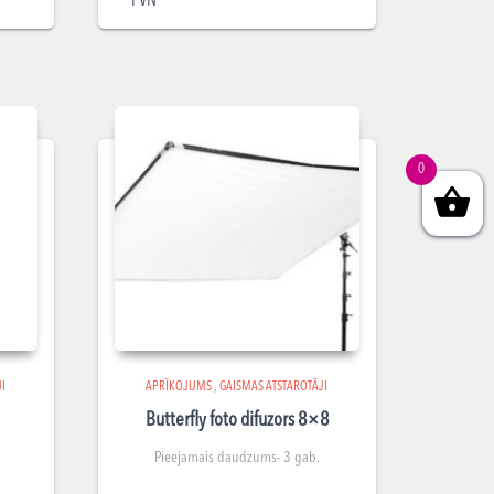
PVN
0
I
APRĪKOJUMS
,
GAISMAS ATSTAROTĀJI
Butterfly foto difuzors 8×8
Pieejamais daudzums- 3 gab.