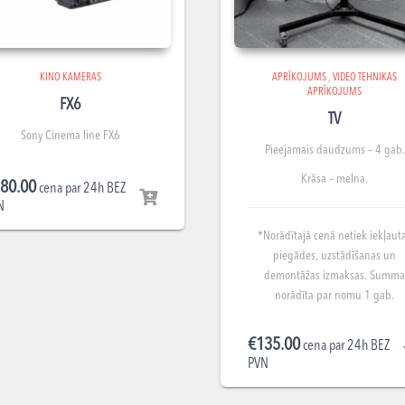
KINO KAMERAS
APRĪKOJUMS
,
VIDEO TEHNIKAS
APRĪKOJUMS
FX6
TV
Sony Cinema line FX6
Pieejamais daudzums – 4 gab.
Krāsa – melna.
80.00
cena par 24h BEZ
N
*Norādītajā cenā netiek iekļaut
piegādes, uzstādīšanas un
demontāžas izmaksas. Summ
norādīta par nomu 1 gab.
€
135.00
cena par 24h BEZ
PVN