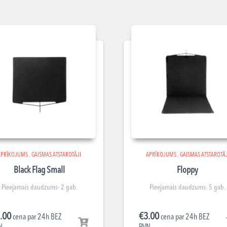
APRĪKOJUMS
,
GAISMAS ATSTAROTĀJI
APRĪKOJUMS
,
GAISMAS ATSTAROTĀJ
Black Flag Small
Floppy
Pieejamais daudzums- 2 gab.
Pieejamais daudzums- 5 gab.
.00
€
3.00
cena par 24h BEZ
cena par 24h BEZ