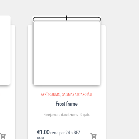
I
APRĪKOJUMS
,
GAISMAS ATSTAROTĀJI
Frost frame
Pieejamais daudzums- 3 gab.
€
1.00
cena par 24h BEZ