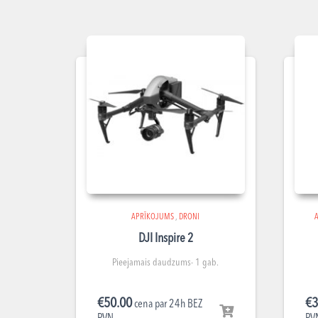
APRĪKOJUMS
,
DRONI
DJI Inspire 2
Pieejamais daudzums- 1 gab.
€
50.00
€
3
cena par 24h BEZ