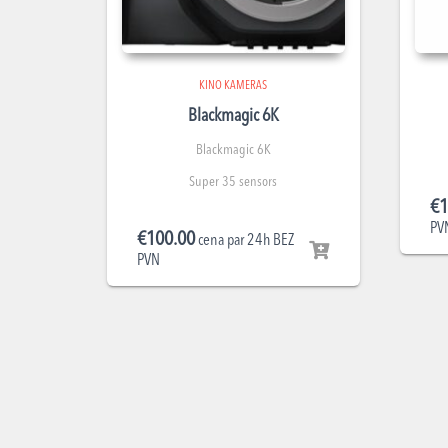
KINO KAMERAS
Blackmagic 6K
Blackmagic 6K
Super 35 sensors
€
1
PV
€
100.00
cena par 24h BEZ
PVN