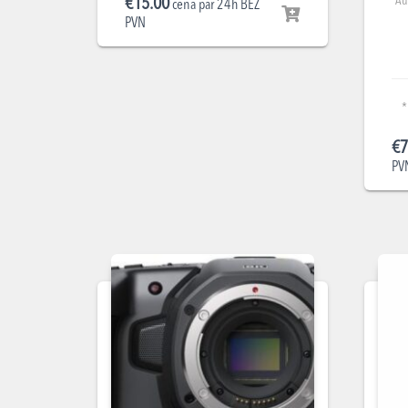
Au
€
15.00
cena par 24h BEZ
PVN
*
€
7
PV