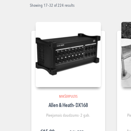
Showing 17–32 of 224 results
MIKŠERPULTIS
Allen & Heath- DX168
Pieejamais daudzums- 2 gab.
Pi