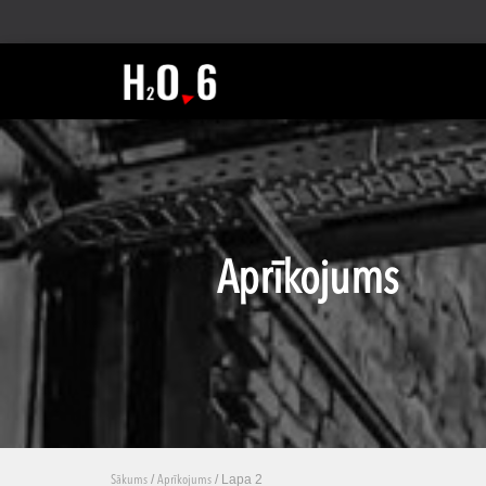
Aprīkojums
/
/ Lapa 2
Sākums
Aprīkojums