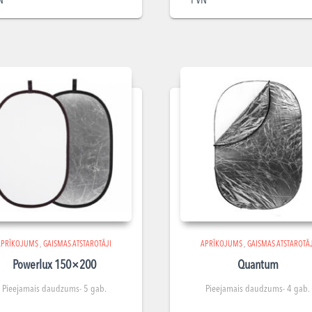
N
PVN
APRĪKOJUMS
,
GAISMAS ATSTAROTĀJI
APRĪKOJUMS
,
GAISMAS ATSTAROTĀJ
Powerlux 150×200
Quantum
Pieejamais daudzums- 5 gab.
Pieejamais daudzums- 4 gab.