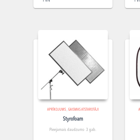
PVN
PV
APRĪKOJUMS
,
GAISMAS ATSTAROTĀJI
Styrofoam
Pieejamais daudzums- 3 gab.