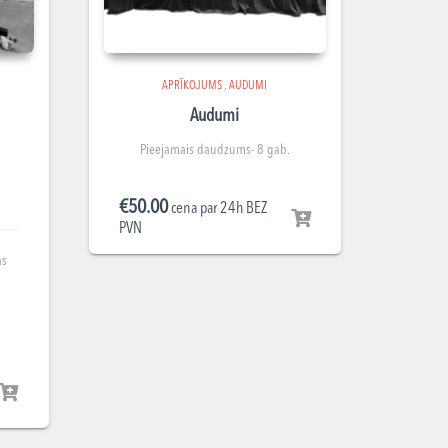
APRĪKOJUMS
,
AUDUMI
Audumi
Pieejamais daudzums- 8 gab.
€
50.00
cena par 24h BEZ
PVN
as
a