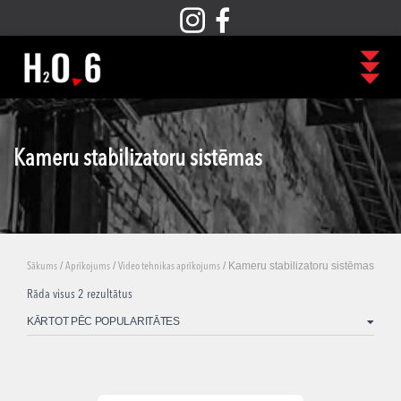
Kameru stabilizatoru sistēmas
/
/
/ Kameru stabilizatoru sistēmas
Sākums
Aprīkojums
Video tehnikas aprīkojums
Rāda visus 2 rezultātus