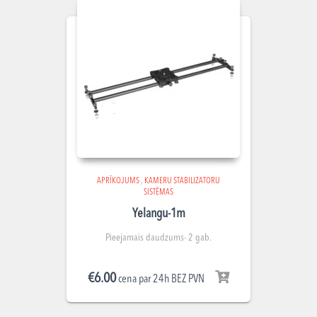
APRĪKOJUMS
,
KAMERU STABILIZATORU
SISTĒMAS
Yelangu-1m
Pieejamais daudzums- 2 gab.
€
6.00
cena par 24h BEZ PVN