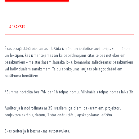
APRAKSTS
Ēkas otrajā stāvā pieejamas
dažāda izmēra un ietilpības auditorijas semināriem
un lekcijām, kas izmantojamas arī kā papildinājums citās telpās notiekošiem
pasākumiem – meistarklasēm šaurākā lokā, komandas saliedēšanas pasākumiem
vai individuālām sanāksmēm. Telpu aprīkojums ļauj tās pielāgot dažādiem
pasākuma formātiem.
*Summa norādīta bez PVN par 1h telpas nomu. Minimālais telpas nomas laiks 3h.
Auditorija ir nodrošināta ar 35 krēsliem, galdiem, pakaramiem, projektoru,
projektora ekrānu, datoru, 1 stacionāru tāfeli, apskaņošanas ierīcēm.
Ēkas teritorijā ir bezmaksas autostāvvieta.