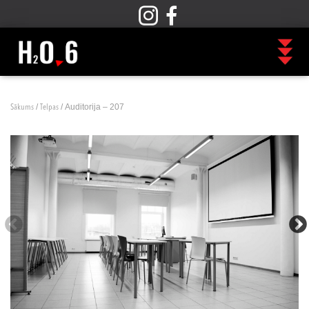
/
/ Auditorija – 207
Sākums
Telpas