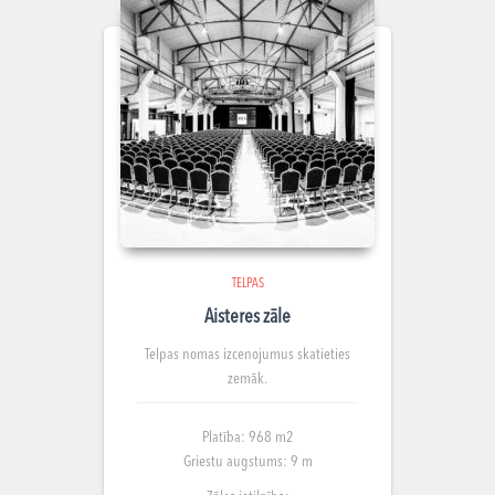
TELPAS
Aisteres zāle
Telpas nomas izcenojumus skatieties
zemāk.
Platība: 968 m2
Griestu augstums: 9 m