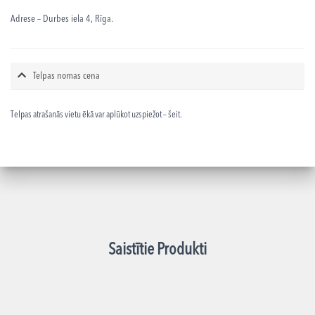
Adrese – Durbes iela 4, Rīga.
Telpas nomas cena
Telpas atrašanās vietu ēkā var aplūkot uzspiežot – šeit.
Saistītie Produkti