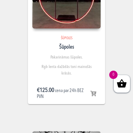
ŠŪPOLES
Šūpoles
Pakarināmas šūpoles.
Rgb lenta dažādās toni mainošās
krāsās.
0
€
125.00
cena par 24h BEZ
PVN