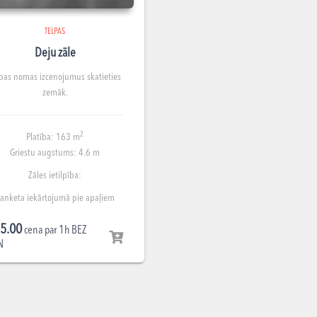
TELPAS
Deju zāle
lpas nomas izcenojumus skatieties
zemāk.
2
Platība: 163 m
Griestu augstums: 4.6 m
Zāles ietilpība:
anketa iekārtojumā pie apaļiem
galdiem līdz 64 cilvēkiem;
5.00
teātra iekārtojumā līdz 120
cena par 1h BEZ
N
cilvēkiem;
ieņemšanas iekārtojumā līdz 120
cilvēkiem;
ses iekārtojumā ar galdiem līdz 75
cilvēkiem.