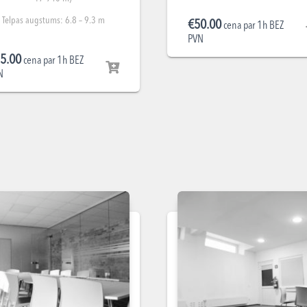
Telpas augstums: 6.8 – 9.3 m
€
50.00
cena par 1h BEZ
PVN
5.00
cena par 1h BEZ
N