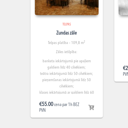
TELPAS
Zundas zāle
2
Telpas platība – 109,8 m
Zāles ietilpība:
banketa iekārtojumā pie apaļiem
galdiem līdz 40 cilvēkiem;
€
2
teātra iekārtojumā līdz 50 cilvēkiem;
PV
pieņemšanas iekārtojumā līdz 50
cilvēkiem;
klases iekārtojumā ar galdiem līdz 60
cilvēkiem.
€
55.00
cena par 1h BEZ
PVN