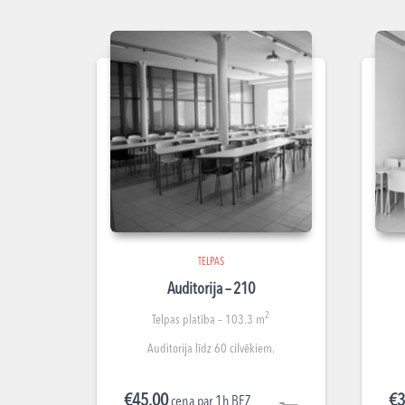
TELPAS
Auditorija – 210
2
Telpas platība – 103.3 m
Auditorija līdz 60 cilvēkiem.
€
45.00
€
3
cena par 1h BEZ