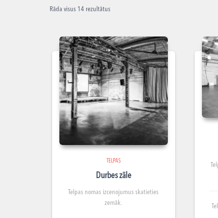
Rāda visus 14 rezultātus
TELPAS
Te
Durbes zāle
Telpas nomas izcenojumus skatieties
zemāk.
Te