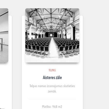
TELPAS
Aisteres zāle
Telpas nomas izcenojumus skatieties
zemāk.
Platība: 968 m2