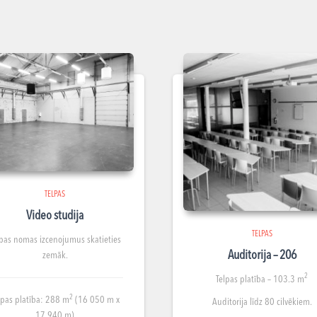
TELPAS
Video studija
TELPAS
lpas nomas izcenojumus skatieties
Auditorija – 206
zemāk.
2
Telpas platība –
103.3 m
2
lpas platība: 288 m
(16 050 m x
Auditorija līdz 80 cilvēkiem.
17 940 m)