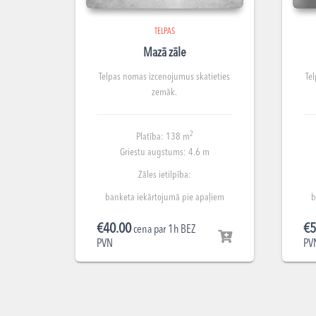
TELPAS
Mazā zāle
Telpas nomas izcenojumus skatieties
Te
zemāk.
2
Platība: 138 m
Griestu augstums: 4.6 m
Zāles ietilpība:
banketa iekārtojumā pie apaļiem
b
galdiem līdz 40 cilvēkiem;
€
40.00
€
5
teātra iekārtojumā līdz 80 cilvēkiem;
cena par 1h BEZ
PVN
PV
pieņemšanas iekārtojumā līdz 80
cilvēkiem;
p
klases iekārtojumā ar galdiem līdz 35
cilvēkiem.
kla