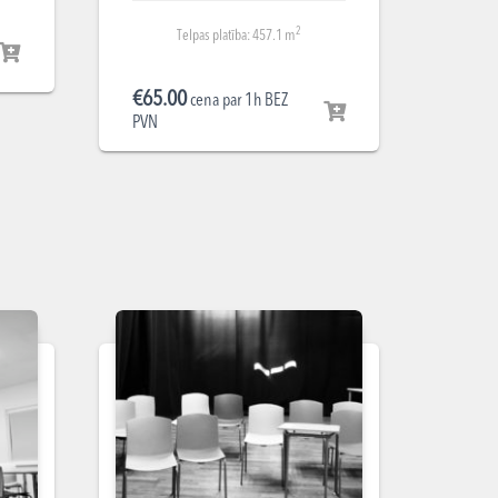
2
Telpas platība: 457.1 m
€
65.00
cena par 1h BEZ
PVN