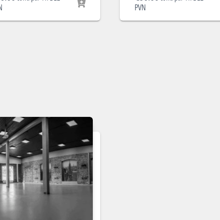
N
PVN