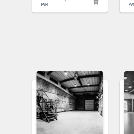
PVN
PV