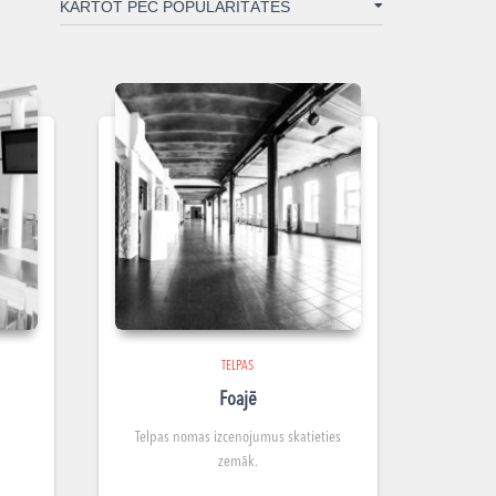
TELPAS
Foajē
Telpas nomas izcenojumus skatieties
zemāk.