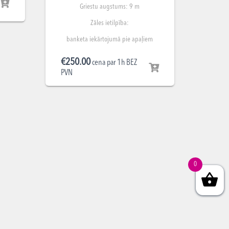
Griestu augstums: 9 m
Zāles ietilpība:
banketa iekārtojumā pie apaļiem
galdiem līdz 450 cilvēkiem;
€
250.00
teātra iekārtojumā līdz 650
cena par 1h BEZ
PVN
cilvēkiem;
pieņemšanas iekārtojumā līdz 1200
cilvēkiem;
klases iekārtojumā ar galdiem līdz
500 cilvēkiem.
Ēkas adrese – Aisteres iela 2, Rīga.
0