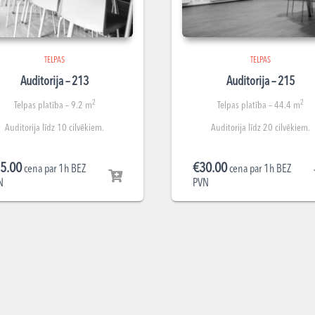
TELPAS
TELPAS
Auditorija – 213
Auditorija – 215
2
2
Telpas platība – 9.2 m
Telpas platība – 44.4 m
Auditorija līdz 10 cilvēkiem.
Auditorija līdz 20 cilvēkiem.
5.00
€
30.00
cena par 1h BEZ
cena par 1h BEZ
N
PVN