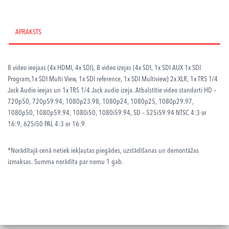
Television
Studio
PRO
APRAKSTS
HD
daudzums
8 video ieejaas (4x HDMI, 4x SDI), 8 video izejas (4x SDI, 1x SDI AUX 1x SDI
Program,1x SDI Multi View, 1x SDI reference, 1x SDI Multiview) 2x XLR, 1x TRS 1/4
Jack Audio ieejas un 1x TRS 1/4 Jack audio izeja. Atbalstītie video standarti HD –
720p50, 720p59.94, 1080p23.98, 1080p24, 1080p25, 1080p29.97,
1080p50, 1080p59.94, 1080i50, 1080i59.94, SD – 525i59.94 NTSC 4:3 or
16:9, 625i50 PAL 4:3 or 16:9
.
*Norādītajā cenā netiek iekļautas piegādes, uzstādīšanas un demontāžas
izmaksas. Summa norādīta par nomu 1 gab.