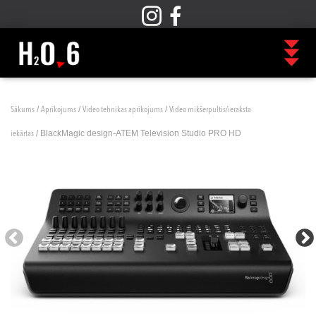
/
/
/
Sākums
Aprīkojums
Video tehnikas aprīkojums
Video mikšerpultis/ieraksta
/ BlackMagic design-ATEM Television Studio PRO HD
iekārtas