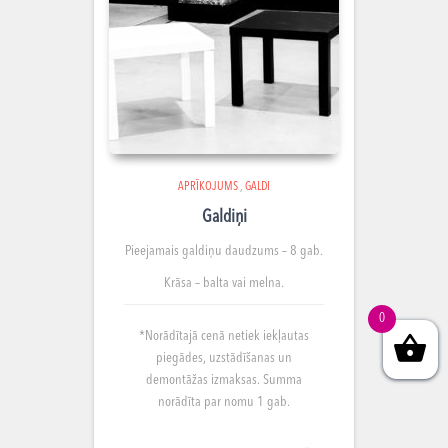
APRĪKOJUMS
,
GALDI
Galdiņi
Pieejamais galdiņu
daudzums – 8 gab.
Krāsa – balta vai melna.
0
*Norādītajā cenā netiek iekļautas
piegādes, uzstādīšanas un
demontāžas izmaksas. Summa
norādīta par nomu 1 gab.