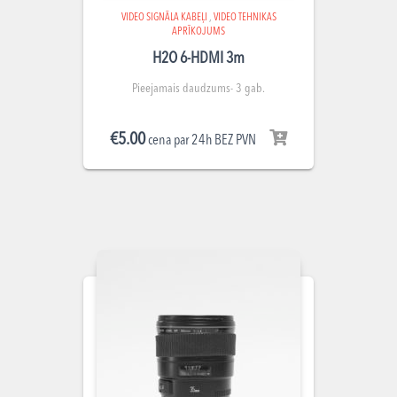
VIDEO SIGNĀLA KABEĻI
,
VIDEO TEHNIKAS
APRĪKOJUMS
H2O 6-HDMI 3m
Pieejamais daudzums- 3 gab.
€
5.00
cena par 24h BEZ PVN