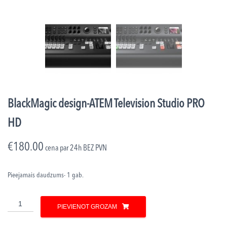
BlackMagic design-ATEM Television Studio PRO
HD
€
180.00
cena par 24h
BEZ PVN
Pieejamais daudzums- 1 gab.
BlackMagic
PIEVIENOT GROZAM
design-
ATEM