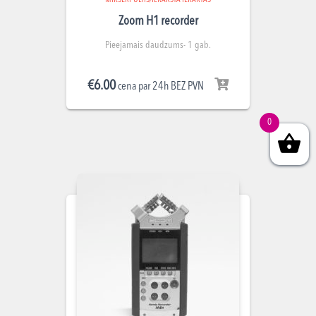
MIKŠERPULTIS/IERAKSTA IEKĀRTAS
Zoom H1 recorder
Pieejamais daudzums- 1 gab.
€
6.00
cena par 24h BEZ PVN
0