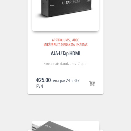
APRĪKOJUMS
,
VIDEO
MIKŠERPULTIS/IERAKSTA IEKĀRTAS
AJA-U Tap HDMI
Pieejamais daudzums- 2 gab.
€
25.00
cena par 24h BEZ
PVN