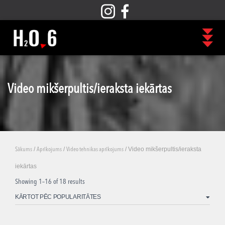
Video mikšerpultis/ieraksta iekārtas
/
/
/ Video mikšerpultis/ieraksta
Sākums
Aprīkojums
Video tehnikas aprīkojums
iekārtas
Showing 1–16 of 18 results