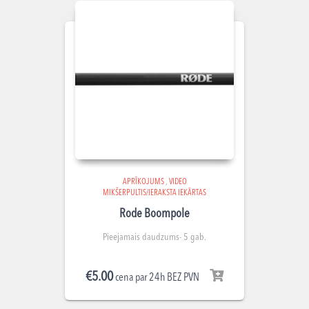
APRĪKOJUMS
,
VIDEO
MIKŠERPULTIS/IERAKSTA IEKĀRTAS
Rode Boompole
Pieejamais daudzums- 5 gab.
€
5.00
cena par 24h BEZ PVN