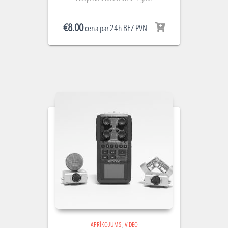
€
8.00
cena par 24h BEZ PVN
APRĪKOJUMS
,
VIDEO