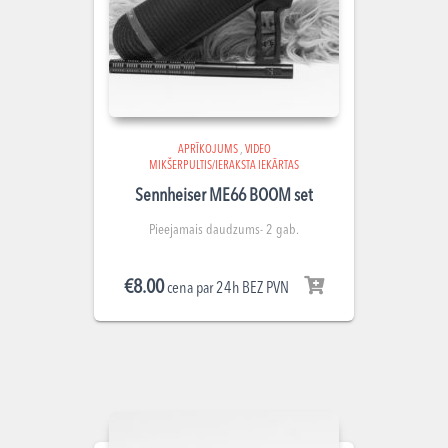
APRĪKOJUMS
,
VIDEO
MIKŠERPULTIS/IERAKSTA IEKĀRTAS
Sennheiser ME66 BOOM set
Pieejamais daudzums- 2 gab.
€
8.00
cena par 24h BEZ PVN