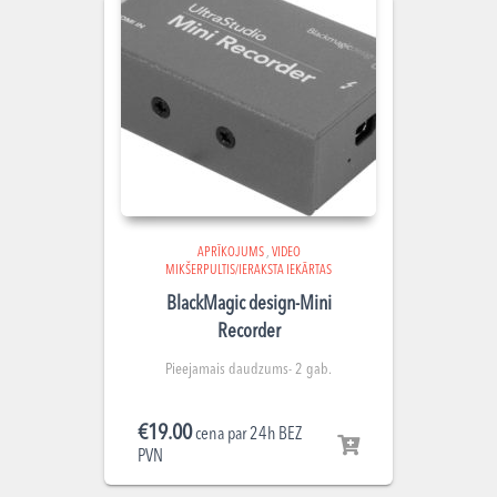
APRĪKOJUMS
,
VIDEO
MIKŠERPULTIS/IERAKSTA IEKĀRTAS
BlackMagic design-Mini
Recorder
Pieejamais daudzums- 2 gab.
€
19.00
cena par 24h BEZ
PVN