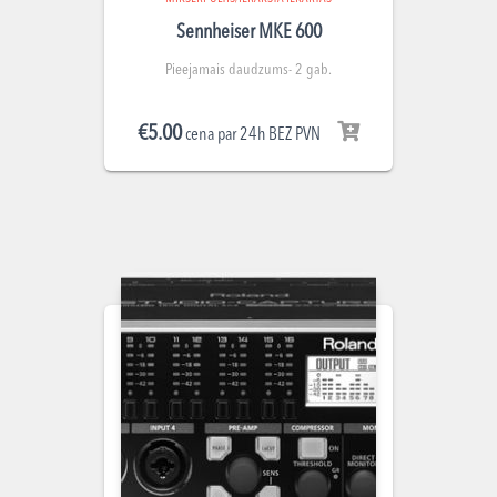
Sennheiser MKE 600
Pieejamais daudzums- 2 gab.
€
5.00
cena par 24h BEZ PVN