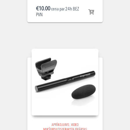
€
10.00
cena par 24h BEZ
PVN
APRĪKOJUMS
,
VIDEO
MIKŠERPULTIS/IERAKSTA IEKĀRTAS