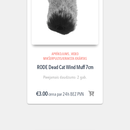
APRĪKOJUMS
,
VIDEO
MIKŠERPULTIS/IERAKSTA IEKĀRTAS
RODE Dead Cat Wind Muff 7cm
Pieejamais daudzums- 2 gab.
€
3.00
cena par 24h BEZ PVN