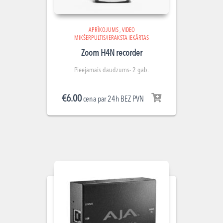
APRĪKOJUMS
,
VIDEO
MIKŠERPULTIS/IERAKSTA IEKĀRTAS
Zoom H4N recorder
Pieejamais daudzums- 2 gab.
€
6.00
cena par 24h BEZ PVN