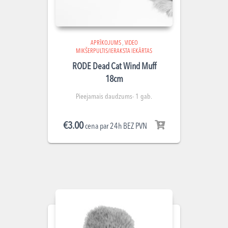
APRĪKOJUMS
,
VIDEO
MIKŠERPULTIS/IERAKSTA IEKĀRTAS
RODE Dead Cat Wind Muff
18cm
Pieejamais daudzums- 1 gab.
€
3.00
cena par 24h BEZ PVN