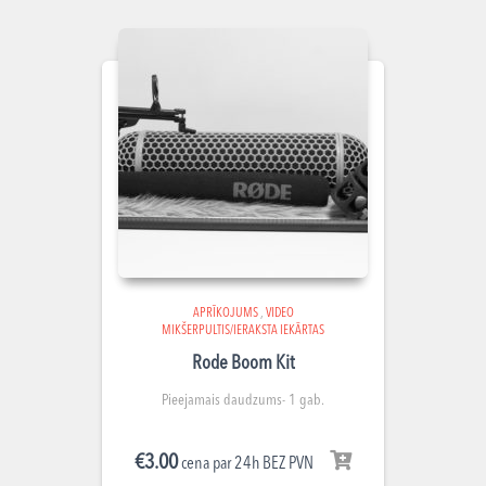
APRĪKOJUMS
,
VIDEO
MIKŠERPULTIS/IERAKSTA IEKĀRTAS
Rode Boom Kit
Pieejamais daudzums- 1 gab.
€
3.00
cena par 24h BEZ PVN