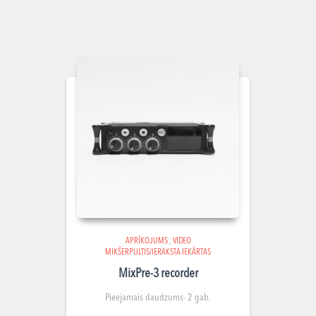
APRĪKOJUMS
,
VIDEO
MIKŠERPULTIS/IERAKSTA IEKĀRTAS
MixPre-3 recorder
Pieejamais daudzums- 2 gab.