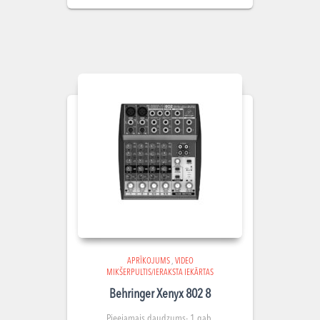
APRĪKOJUMS
,
VIDEO
MIKŠERPULTIS/IERAKSTA IEKĀRTAS
Behringer Xenyx 802 8
Pieejamais daudzums- 1 gab.