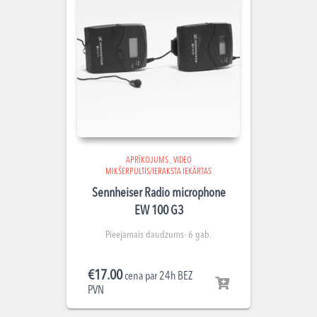
APRĪKOJUMS
,
VIDEO
MIKŠERPULTIS/IERAKSTA IEKĀRTAS
Sennheiser Radio microphone
EW 100 G3
Pieejamais daudzums- 6 gab.
€
17.00
cena par 24h BEZ
PVN