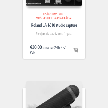
APRĪKOJUMS
,
VIDEO
MIKŠERPULTIS/IERAKSTA IEKĀRTAS
Roland uA-1610 studio capture
Pieejamais daudzums- 1 gab.
€
30.00
cena par 24h BEZ
PVN