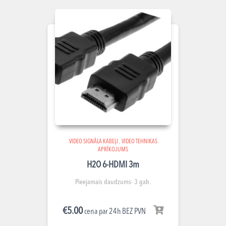
VIDEO SIGNĀLA KABEĻI
,
VIDEO TEHNIKAS
APRĪKOJUMS
H2O 6-HDMI 3m
Pieejamais daudzums- 3 gab.
€
5.00
cena par 24h BEZ PVN