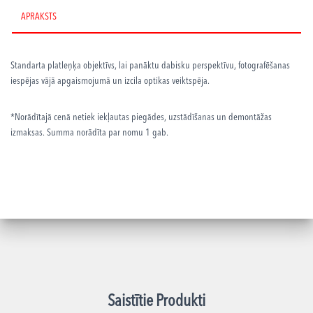
L
APRAKSTS
daudzums
Standarta platleņķa objektīvs, lai panāktu dabisku perspektīvu, fotografēšanas
iespējas vājā apgaismojumā un izcila optikas veiktspēja
.
*Norādītajā cenā netiek iekļautas piegādes, uzstādīšanas un demontāžas
izmaksas. Summa norādīta par nomu 1 gab.
Saistītie Produkti