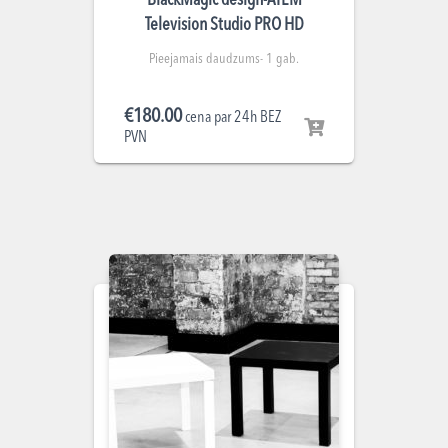
BlackMagic design-ATEM
Television Studio PRO HD
Pieejamais daudzums- 1 gab.
€
180.00
cena par 24h BEZ
PVN