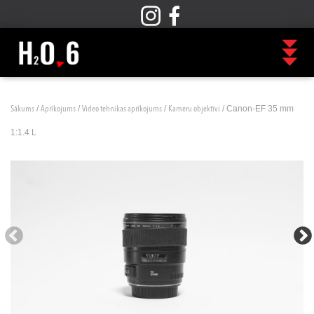
/
/
/
/ Canon-EF 35 mm
Sākums
Aprīkojums
Video tehnikas aprīkojums
Kameru objektīvi
1:1.4 L