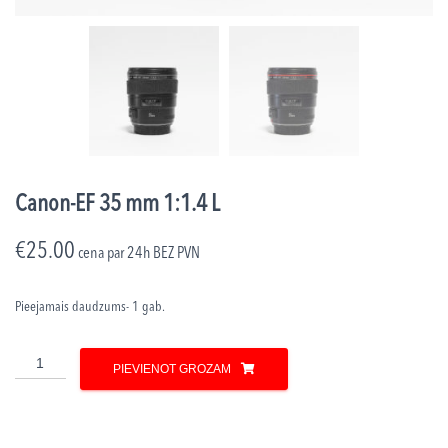
Canon-EF 35 mm 1:1.4 L
€
25.00
cena par 24h
BEZ PVN
Pieejamais daudzums- 1 gab.
Canon-
PIEVIENOT GROZAM
EF
35
mm
1:1.4