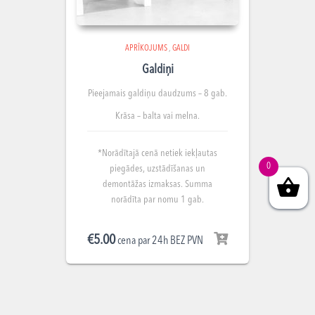
APRĪKOJUMS
,
GALDI
Galdiņi
Pieejamais galdiņu
daudzums – 8 gab.
Krāsa – balta vai melna.
*Norādītajā cenā netiek iekļautas
0
piegādes, uzstādīšanas un
demontāžas izmaksas. Summa
norādīta par nomu 1 gab.
€
5.00
cena par 24h BEZ PVN