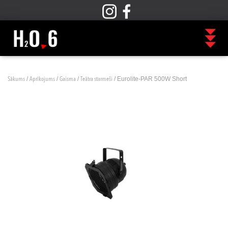
/
/
/
/ Eurolite-PAR 500W Short
Sākums
Aprīkojums
Gaisma
Teātra starmeši