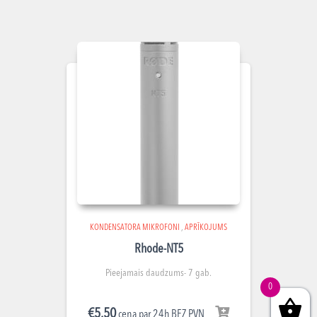
KONDENSATORA MIKROFONI
,
APRĪKOJUMS
Rhode-NT5
Pieejamais daudzums- 7 gab.
0
€
5.50
cena par 24h BEZ PVN