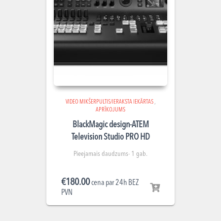
VIDEO MIKŠERPULTIS/IERAKSTA IEKĀRTAS
,
APRĪKOJUMS
BlackMagic design-ATEM
Television Studio PRO HD
Pieejamais daudzums- 1 gab.
€
180.00
cena par 24h BEZ
PVN