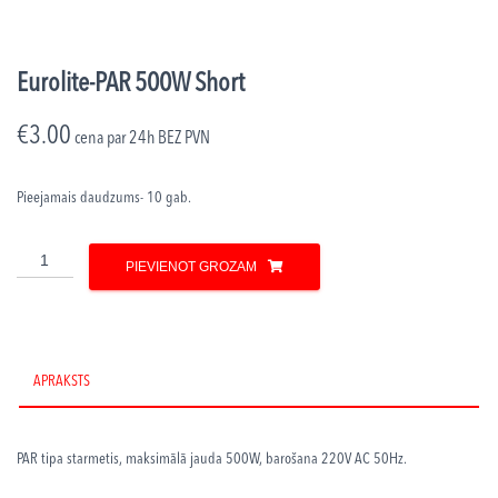
Eurolite-PAR 500W Short
€
3.00
cena par 24h
BEZ PVN
Pieejamais daudzums- 10 gab.
Eurolite-
PIEVIENOT GROZAM
PAR
500W
Short
daudzums
APRAKSTS
PAR tipa starmetis, maksimālā jauda 500W, barošana 220V AC 50Hz
.