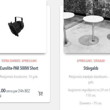
TEĀTRA STARMEŠI
,
APRĪKOJUMS
APRĪKOJUMS
,
STĀVGALDI
Eurolite-PAR 500W Short
Stāvgalds
Pieejamais daudzums- 10 gab.
Pieejamais kopējais daudzums –
gab.
Augstums regulējams no 29 cm l
.00
cena par 24h BEZ
110 cm.
N
Diametrs – 75 cm.