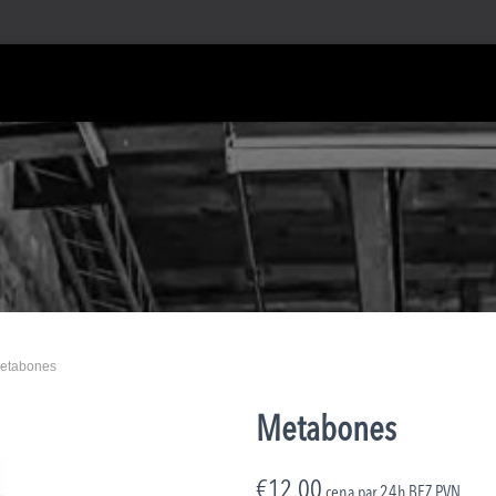
Metabones
Metabones
€
12.00
cena par 24h
BEZ PVN