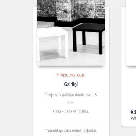
APRĪKOJUMS
,
GALDI
Galdiņi
Pieejamais galdiņu
daudzums – 8
gab.
Krāsa – balta vai melna.
€
3
PV
*Norādītajā cenā netiek iekļautas