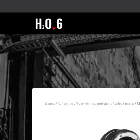
/
/
/
/ 
Sākums
Aprīkojums
Video tehnikas aprīkojums
Video kameras