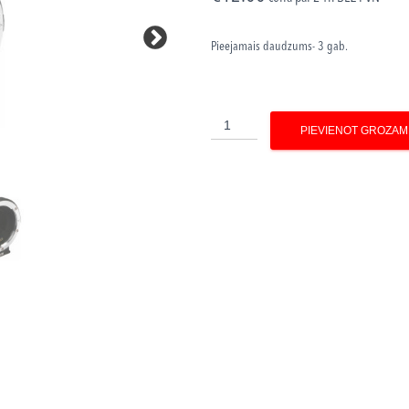
Pieejamais daudzums- 3 gab.
Metabones
PIEVIENOT GROZAM
daudzums