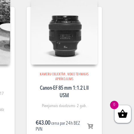
KAMERU OBJEKTĪVI
,
VIDEO TEHNIKAS
APRĪKOJUMS
Canon-EF 85 mm 1:1.2 L II
 17
USM
0
Pieejamais daudzums- 2 gab.
īdz
€
43.00
cena par 24h BEZ
PVN