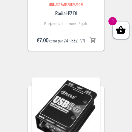
LĪNIJAS TRANSFORMĀTORI
Radial-PZ DI
0
Pieejamais daudzums- 2 gab.
€
7.00
cena par 24h BEZ PVN