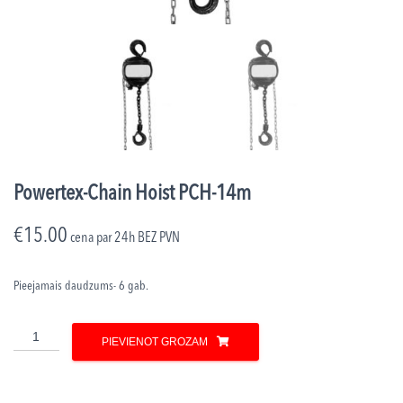
Powertex-Chain Hoist PCH-14m
€
15.00
cena par 24h
BEZ PVN
Pieejamais daudzums- 6 gab.
Powertex-
PIEVIENOT GROZAM
Chain
Hoist
PCH-