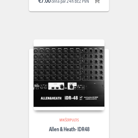
€
7.00
cena par 24h BEZ PVN
MIKŠERPULTIS
Allen & Heath- IDR48