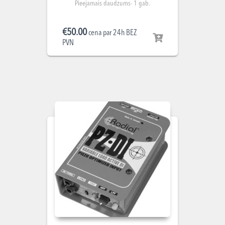
Pieejamais daudzums- 1 gab.
€
50.00
cena par 24h BEZ
PVN