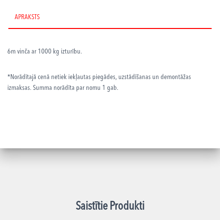
14m
daudzums
APRAKSTS
6m vinča ar 1000 kg izturību
.
*Norādītajā cenā netiek iekļautas piegādes, uzstādīšanas un demontāžas
izmaksas. Summa norādīta par nomu 1 gab.
Saistītie Produkti