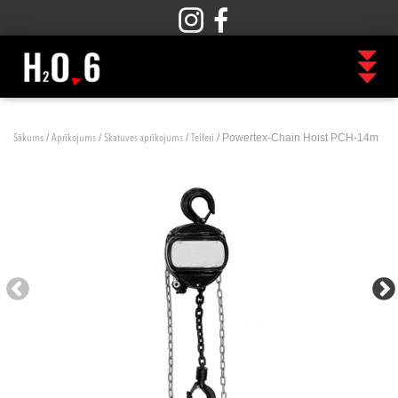
/
/
/
/ Powertex-Chain Hoist PCH-14m
Sākums
Aprīkojums
Skatuves aprīkojums
Telferi