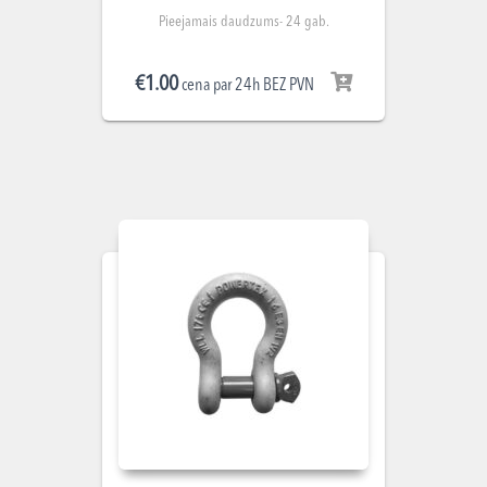
Pieejamais daudzums- 24 gab.
€
1.00
cena par 24h BEZ PVN