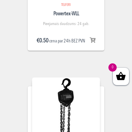
TELFERI
Powertex-WLL
Pieejamais daudzums- 24 gab.
€
0.50
cena par 24h BEZ PVN
0