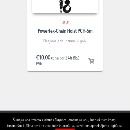
TELFERI
Powertex-Chain Hoist PCH-6m
Pieejamais daudzums- 6 gab.
€
10.00
cena par 24h BEZ
PVN
Šī mājas lapa izmanto sīkdatnes. Turpinot lietot mājas lapu, Jūs piekrītat sīkdatņu
izmantošanai. Sīkdatnes tiek izmantotas informācijas par vietnes apmeklējumu iegūšanai.
PAR MUMS
TELPU NOMA
APRĪKOJUMA NOMA
KONTAKTI