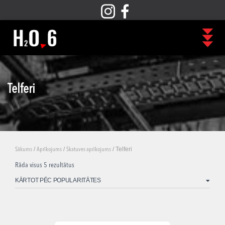
Telferi
/
/
/ Telferi
Sākums
Aprīkojums
Skatuves aprīkojums
Rāda visus 5 rezultātus