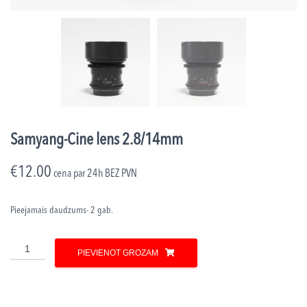
Samyang-Cine lens 2.8/14mm
€
12.00
cena par 24h
BEZ PVN
Pieejamais daudzums- 2 gab.
Samyang-
PIEVIENOT GROZAM
Cine
lens
2.8/14mm
daudzums