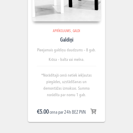
APRĪKOJUMS
,
GALDI
Galdiņi
Pieejamais galdiņu
daudzums – 8 gab.
Krāsa – balta vai melna.
*Norādītajā cenā netiek iekļautas
piegādes, uzstādīšanas un
demontāžas izmaksas. Summa
norādīta par nomu 1 gab.
€
5.00
cena par 24h BEZ PVN