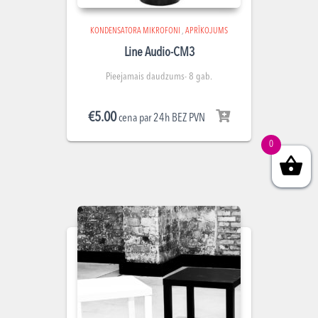
KONDENSATORA MIKROFONI
,
APRĪKOJUMS
Line Audio-CM3
Pieejamais daudzums- 8 gab.
€
5.00
cena par 24h BEZ PVN
0