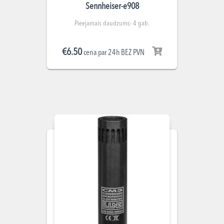
Sennheiser-e908
Pieejamais daudzums- 4 gab.
€
6.50
cena par 24h BEZ PVN