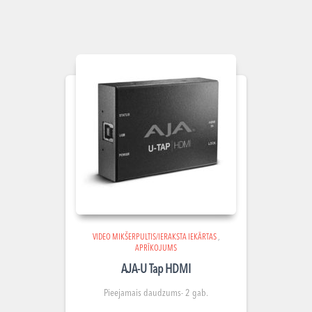
VIDEO MIKŠERPULTIS/IERAKSTA IEKĀRTAS
,
APRĪKOJUMS
AJA-U Tap HDMI
Pieejamais daudzums- 2 gab.