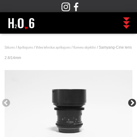
/
/
/
/ Samyang-Cine lens
Sākums
Aprīkojums
Video tehnikas aprīkojums
Kameru objektīvi
2.8/14mm