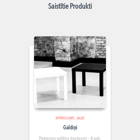
Saistītie Produkti
APRĪKOJUMS
,
GALDI
Galdiņi
Pieejamais galdiņu
daudzums – 8 gab.