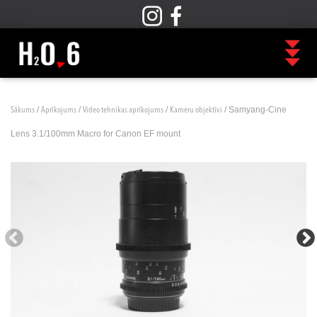
/
/
/
/ Samyang-Cine
Sākums
Aprīkojums
Video tehnikas aprīkojums
Kameru objektīvi
Lens 3.1/100mm Macro for Canon EF mount