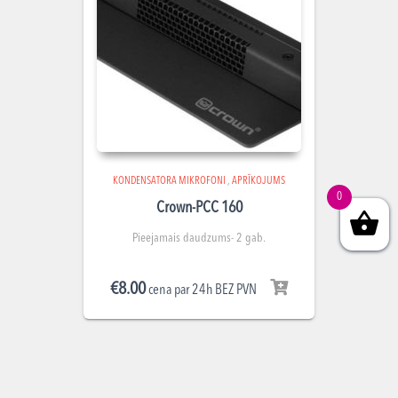
KONDENSATORA MIKROFONI
,
APRĪKOJUMS
0
Crown-PCC 160
Pieejamais daudzums- 2 gab.
€
8.00
cena par 24h BEZ PVN