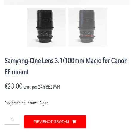
Samyang-Cine Lens 3.1/100mm Macro for Canon
EF mount
€
23.00
cena par 24h
BEZ PVN
Pieejamais daudzums- 2 gab.
Samyang-
PIEVIENOT GROZAM
Cine
Lens