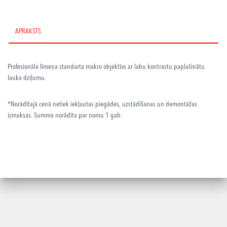
3.1/100mm
Macro
for
APRAKSTS
Canon
EF
mount
Profesionāla līmeņa standarta makro objektīvs ar labu kontrastu
paplašinātu
daudzums
lauka dziļumu.
*Norādītajā cenā netiek iekļautas piegādes, uzstādīšanas un demontāžas
izmaksas. Summa norādīta par nomu 1 gab.