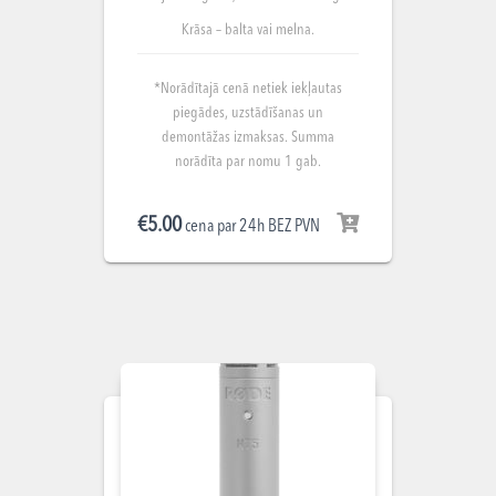
Krāsa – balta vai melna.
*Norādītajā cenā netiek iekļautas
piegādes, uzstādīšanas un
demontāžas izmaksas. Summa
norādīta par nomu 1 gab.
€
5.00
cena par 24h BEZ PVN