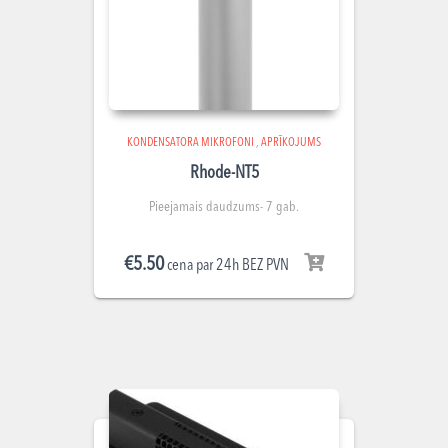
KONDENSATORA MIKROFONI
,
APRĪKOJUMS
Rhode-NT5
Pieejamais daudzums- 7 gab.
€
5.50
cena par 24h BEZ PVN