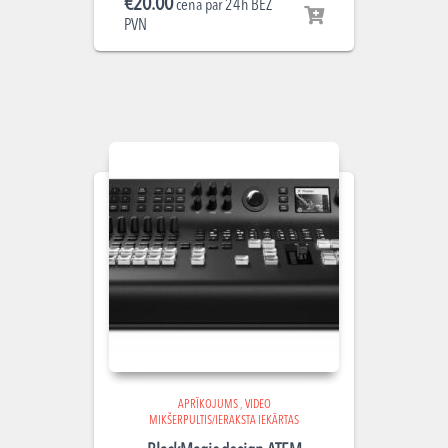
€
20.00
cena par 24h BEZ
PVN
APRĪKOJUMS
,
VIDEO
MIKŠERPULTIS/IERAKSTA IEKĀRTAS