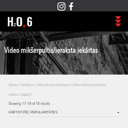
Video mikšerpultis/ieraksta iekārtas
/
/
/
Sākums
Aprīkojums
Video tehnikas aprīkojums
Video mikšerpultis/ieraksta
/ Lapa 2
iekārtas
Showing 17–18 of 18 results