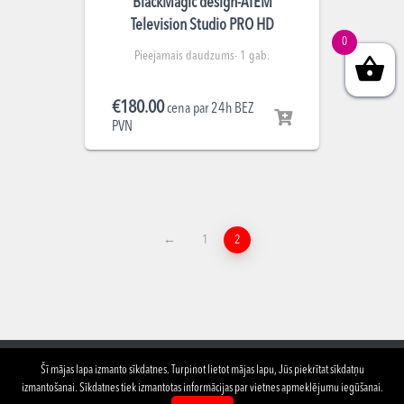
BlackMagic design-ATEM
Television Studio PRO HD
0
Pieejamais daudzums- 1 gab.
€
180.00
cena par 24h BEZ
PVN
←
1
2
Šī mājas lapa izmanto sīkdatnes. Turpinot lietot mājas lapu, Jūs piekrītat sīkdatņu
izmantošanai. Sīkdatnes tiek izmantotas informācijas par vietnes apmeklējumu iegūšanai.
PAR MUMS
TELPU NOMA
APRĪKOJUMA NOMA
KONTAKTI