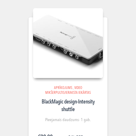
APRĪKOJUMS
,
VIDEO
MIKŠERPULTIS/IERAKSTA IEKĀRTAS
BlackMagic design-Intensity
shuttle
Pieejamais daudzums- 1 gab.