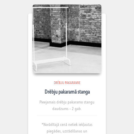
DRĒBJU PAKARAMIE
Drēbju pakaramā stanga
Pieejamais drēbju pakaramo stangu
daudzums – 2 gab.
*Norādītajā cenā netiek iekļautas
piegādes, uzstādīšanas un