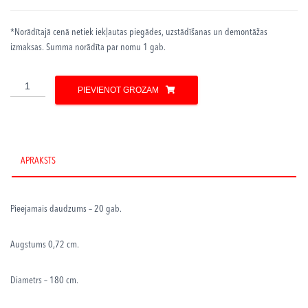
*Norādītajā cenā netiek iekļautas piegādes, uzstādīšanas un demontāžas
izmaksas. Summa norādīta par nomu 1 gab.
Apaļie
PIEVIENOT GROZAM
galdi
10
-
12
cilvēkiem
APRAKSTS
daudzums
Pieejamais daudzums – 20 gab.
Augstums 0,72 cm.
Diametrs – 180 cm.