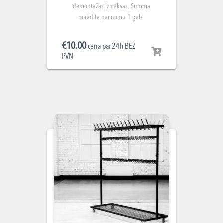
demontāžas izmaksas. Summa
norādīta par nomu 1 gab.
€
10.00
cena par 24h BEZ
PVN