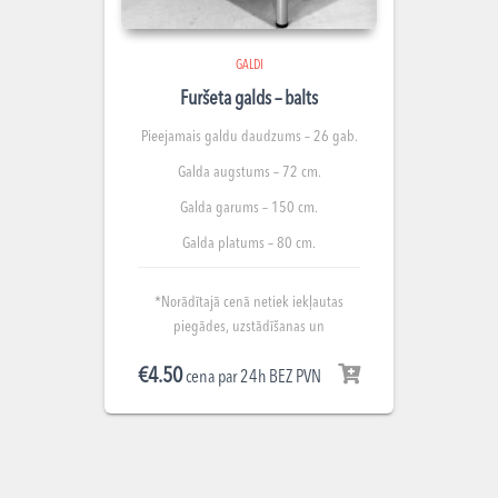
GALDI
Furšeta galds – balts
Pieejamais galdu daudzums – 26 gab.
Galda augstums – 72 cm.
Galda garums – 150 cm.
Galda platums – 80 cm.
*Norādītajā cenā netiek iekļautas
piegādes, uzstādīšanas un
demontāžas izmaksas. Summa
€
4.50
norādīta par nomu 1 gab.
cena par 24h BEZ PVN