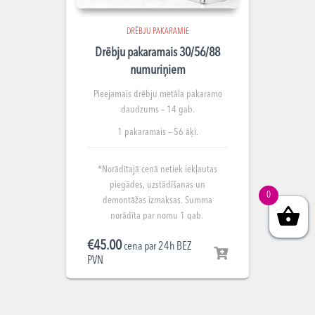
DRĒBJU PAKARAMIE
Drēbju pakaramais 30/56/88
numuriņiem
Pieejamais drēbju metāla pakaramo
daudzums – 14 gab.
1 pakaramais – 56 āķi.
*Norādītajā cenā netiek iekļautas
piegādes, uzstādīšanas un
0
demontāžas izmaksas. Summa
norādīta par nomu 1 gab.
€
45.00
cena par 24h BEZ
PVN