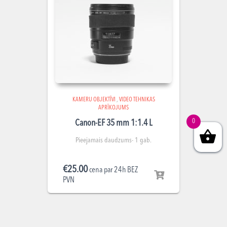
KAMERU OBJEKTĪVI
,
VIDEO TEHNIKAS
APRĪKOJUMS
0
Canon-EF 35 mm 1:1.4 L
Pieejamais daudzums- 1 gab.
€
25.00
cena par 24h BEZ
PVN