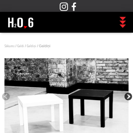
/
/
/ Galdiņi
Sākums
Galdi
Galdiņi