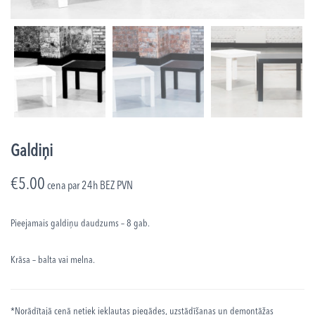
Galdiņi
€
5.00
cena par 24h
BEZ PVN
Pieejamais galdiņu
daudzums – 8 gab.
Krāsa – balta vai melna.
*Norādītajā cenā netiek iekļautas piegādes, uzstādīšanas un demontāžas