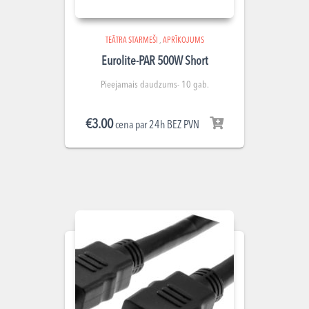
TEĀTRA STARMEŠI
,
APRĪKOJUMS
Eurolite-PAR 500W Short
Pieejamais daudzums- 10 gab.
€
3.00
cena par 24h BEZ PVN