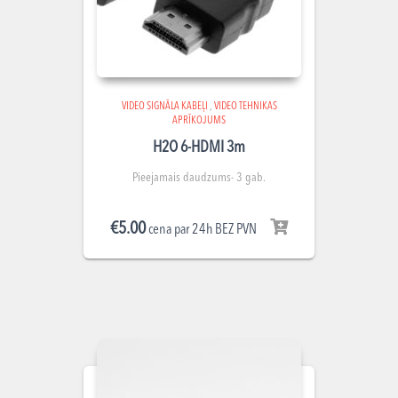
VIDEO SIGNĀLA KABEĻI
,
VIDEO TEHNIKAS
APRĪKOJUMS
H2O 6-HDMI 3m
Pieejamais daudzums- 3 gab.
€
5.00
cena par 24h BEZ PVN