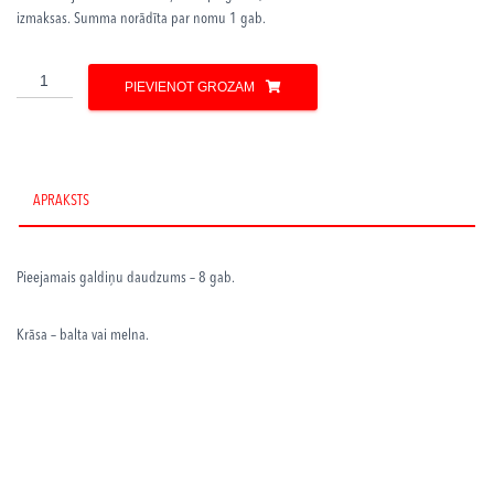
izmaksas. Summa norādīta par nomu 1 gab.
Galdiņi
PIEVIENOT GROZAM
daudzums
APRAKSTS
Pieejamais galdiņu
daudzums – 8 gab.
Krāsa – balta vai melna.