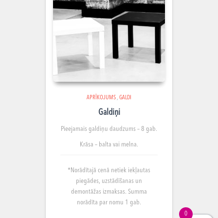
APRĪKOJUMS
,
GALDI
Galdiņi
Pieejamais galdiņu
daudzums – 8 gab.
Krāsa – balta vai melna.
*Norādītajā cenā netiek iekļautas
piegādes, uzstādīšanas un
demontāžas izmaksas. Summa
norādīta par nomu 1 gab.
0