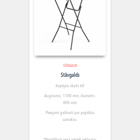
STĀVGALDI
Stāvgalds
Kopējais skaits 60
Augstums:
1100 mm, d
iametrs:
800 mm
Pieejami galdauti par papildus
samaksu.
*Norādītajā cenā netiek iekļautas