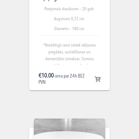
Pieejamais daudzums – 20 gab.
Augstums 0,72 cm.
Diametrs – 180 cm.
*Norādītajā cenā netiek iekļautas
piegādes, uzstādīšanas un
demontāžas izmaksas. Summa
norādīta par nomu 1 gab.
€
10.00
cena par 24h BEZ
PVN