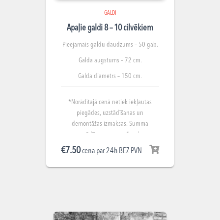
GALDI
Apaļie galdi 8 – 10 cilvēkiem
Pieejamais galdu daudzums – 50 gab.
Galda augstums – 72 cm.
Galda diametrs – 150 cm.
*Norādītajā cenā netiek iekļautas
piegādes, uzstādīšanas un
demontāžas izmaksas. Summa
norādīta par nomu 1 gab.
€
7.50
cena par 24h BEZ PVN