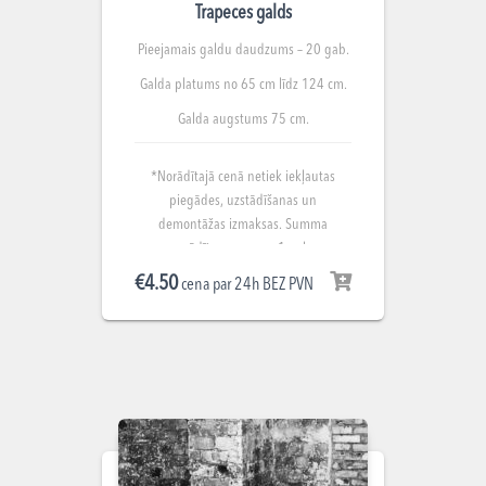
Trapeces galds
Pieejamais galdu daudzums – 20 gab.
Galda platums no 65 cm līdz 124 cm.
Galda augstums 75 cm.
*Norādītajā cenā netiek iekļautas
piegādes, uzstādīšanas un
demontāžas izmaksas. Summa
norādīta par nomu 1 gab.
€
4.50
cena par 24h BEZ PVN