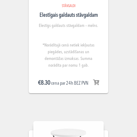
STĀVGALDI
Elestīgais galdauts stāvgaldam
Elestīgs galdauts stāvgaldam – melns.
*Norādītajā cenā netiek iekļautas
piegādes, uzstādīšanas un
demontāžas izmaksas. Summa
norādīta par nomu 1 gab.
€
8.30
cena par 24h BEZ PVN