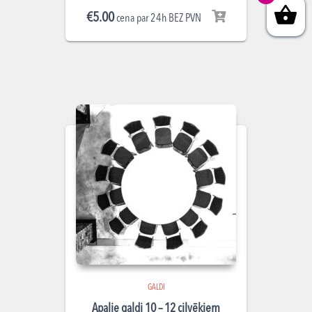
€
5.00
cena par 24h BEZ PVN
GALDI
Apaļie galdi 10 – 12 cilvēkiem