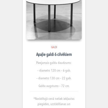
GALDI
Apaļie galdi 6 cilvēkiem
Pieejamais galdu daudzums:
– diametrs 120 cm – 6 gab.
– diametrs 130 cm – 22 gab.
Galda augstums – 72 cm.
*Norādītajā cenā netiek iekļautas
piegādes, uzstādīšanas un