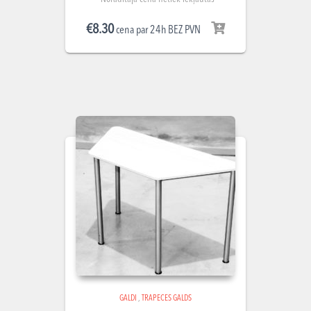
piegādes, uzstādīšanas un
€
8.30
demontāžas izmaksas. Summa
cena par 24h BEZ PVN
norādīta par nomu 1 gab.
GALDI
,
TRAPECES GALDS