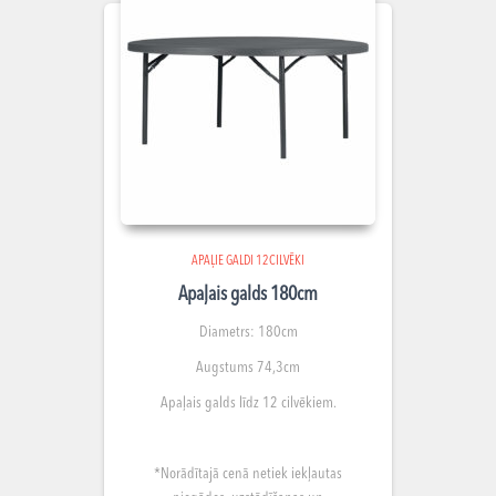
APAĻIE GALDI 12CILVĒKI
Apaļais galds 180cm
Diametrs: 180cm
Augstums 74,3cm
Apaļais galds līdz 12 cilvēkiem.
*Norādītajā cenā netiek iekļautas