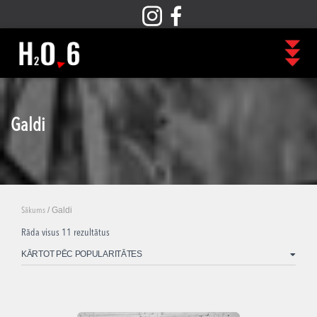
Galdi
/ Galdi
Sākums
Rāda visus 11 rezultātus