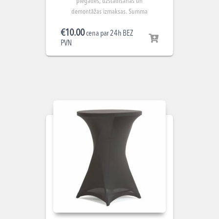
piegādes, uzstādīšanas un
demontāžas izmaksas. Summa
norādīta par nomu 1 gab.
€
10.00
cena par 24h BEZ
PVN