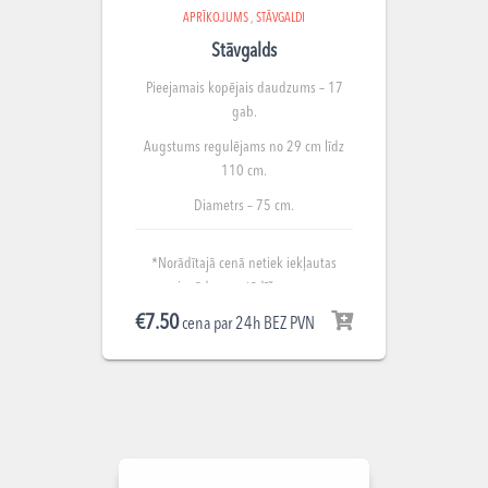
APRĪKOJUMS
,
STĀVGALDI
Stāvgalds
Pieejamais kopējais daudzums – 17
gab.
Augstums regulējams no 29 cm līdz
110 cm.
Diametrs – 75 cm.
*Norādītajā cenā netiek iekļautas
piegādes, uzstādīšanas un
demontāžas izmaksas. Summa
€
7.50
cena par 24h BEZ PVN
norādīta par nomu 1 gab.