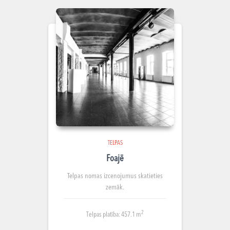
TELPAS
Foajē
Telpas nomas izcenojumus skatieties
zemāk.
2
Telpas platība: 457.1 m