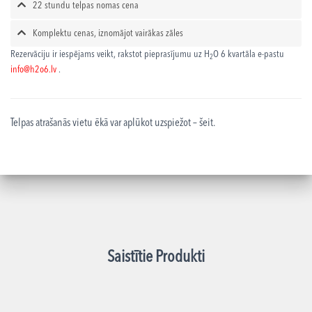
22 stundu telpas nomas cena
Komplektu cenas, iznomājot vairākas zāles
Rezervāciju ir iespējams veikt, rakstot pieprasījumu uz H
O 6 kvartāla e-pastu
2
info@h2o6.lv
.
Telpas atrašanās vietu ēkā var aplūkot uzspiežot – šeit.
Saistītie Produkti