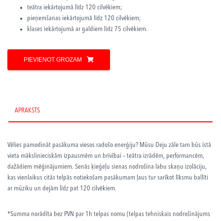
teātra iekārtojumā līdz 120 cilvēkiem;
pieņemšanas iekārtojumā līdz 120 cilvēkiem;
klases iekārtojumā ar galdiem līdz 75 cilvēkiem.
PIEVIENOT GROZAM
APRAKSTS
Vēlies pamodināt pasākuma viesos radošo enerģiju? Mūsu Deju zāle tam būs īstā
vieta mākslinieciskām izpausmēm un brīvībai – teātra izrādēm, performancēm,
dažādiem mēģinājumiem. Senās ķieģeļu sienas nodrošina labu skaņu izolāciju,
kas vienlaikus citās telpās notiekošam pasākumam ļaus tur sarīkot līksmu ballīti
ar mūziku un dejām līdz pat 120 cilvēkiem.
*Summa norādīta bez PVN par 1h telpas nomu (telpas tehniskais nodrošinājums