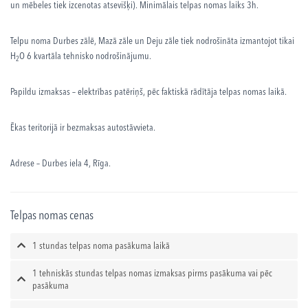
un mēbeles tiek izcenotas atsevišķi). Minimālais telpas nomas laiks 3h.
Telpu noma Durbes zālē, Mazā zāle un Deju zāle tiek nodrošināta izmantojot tikai
H
O 6 kvartāla tehnisko nodrošinājumu.
2
Papildu izmaksas – elektrības patēriņš, pēc faktiskā rādītāja telpas nomas laikā.
Ēkas teritorijā ir bezmaksas autostāvvieta.
Adrese – Durbes iela 4, Rīga.
Telpas nomas cenas
1 stundas telpas noma pasākuma laikā
1 tehniskās stundas telpas nomas izmaksas pirms pasākuma vai pēc
pasākuma