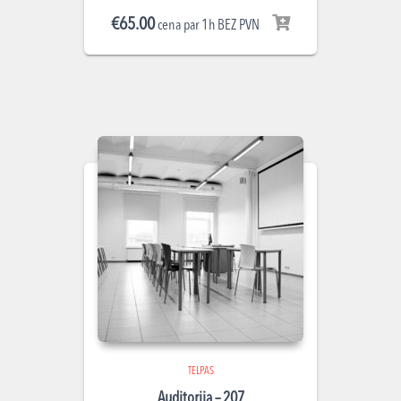
€
65.00
cena par 1h BEZ PVN
TELPAS
Auditorija – 207