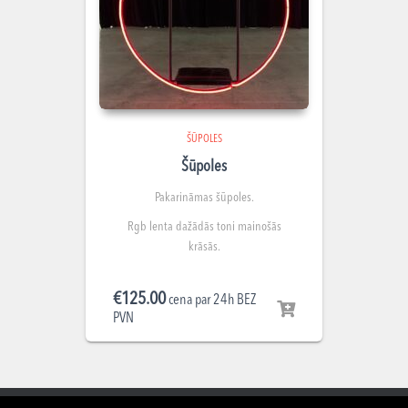
ŠŪPOLES
Šūpoles
Pakarināmas šūpoles.
Rgb lenta dažādās toni mainošās
krāsās.
€
125.00
cena par 24h BEZ
PVN