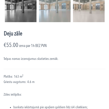
Deju zāle
€
55.00
cena par 1h
BEZ PVN
Telpas nomas izcenojumus skatieties zemāk.
2
Platība: 163 m
Griestu augstums: 4.6 m
Zāles ietilpība:
banketa iekārtojumā pie apaļiem galdiem līdz 64 cilvēkiem;