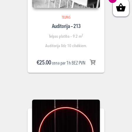
TELPAS
Auditorija – 213
2
Telpas platība – 9.2 m
Auditorija līdz 10 cilvēkiem.
€
25.00
cena par 1h BEZ PVN