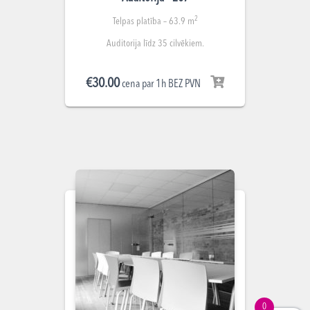
2
Telpas platība – 63.9 m
Auditorija līdz 35 cilvēkiem.
€
30.00
cena par 1h BEZ PVN
0