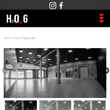
/
/ Deju zāle
Sākums
Telpas