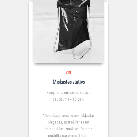
CITI
Miskastes statīvs
Pieejamais miskastes statīvu
daudzums – 15 gab.
*Norādītajā cenā netiek iekļautas
piegādes, uzstādīšanas un
demontāžas izmaksas. Summa
norādīta par nomu 1 gab.