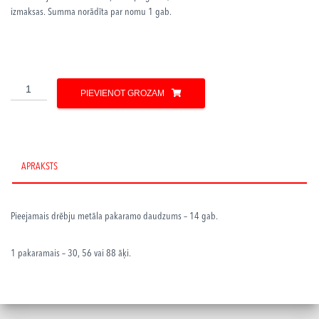
izmaksas. Summa norādīta par nomu 1 gab.
Drēbju
PIEVIENOT GROZAM
pakaramais
30/56/88
numuriņiem
daudzums
APRAKSTS
Pieejamais drēbju metāla pakaramo daudzums – 14 gab.
1 pakaramais – 30, 56 vai 88 āķi.