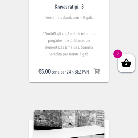
Kravas ratiņi_3
Pieejamais daudzums – 8 gab.
*Norādītajā cenā netiek iekļautas
piegādes, uzstādīšanas un
demontāžas izmaksas. Summa
0
norādīta par nomu 1 gab.
€
5.00
cena par 24h BEZ PVN