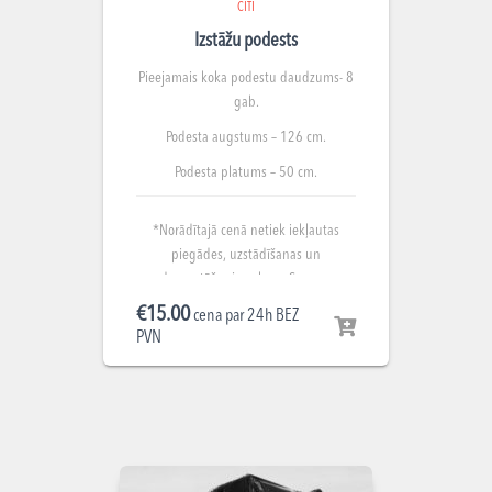
CITI
Izstāžu podests
Pieejamais koka podestu daudzums- 8
gab.
Podesta augstums – 126 cm.
Podesta platums – 50 cm.
*Norādītajā cenā netiek iekļautas
piegādes, uzstādīšanas un
demontāžas izmaksas. Summa
norādīta par nomu 1 gab.
€
15.00
cena par 24h BEZ
PVN