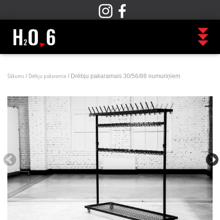
/
/ Drēbju pakaramais 30/56/88 numuriņiem
Sākums
Drēbju pakaramie