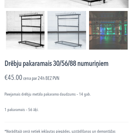
Drēbju pakaramais 30/56/88 numuriņiem
€
45.00
cena par 24h
BEZ PVN
Pieejamais drēbju metāla pakaramo daudzums – 14 gab.
1 pakaramais – 56 āķi.
*Norādītajā cenā netiek iekļautas piegādes, uzstādīšanas un demontāžas