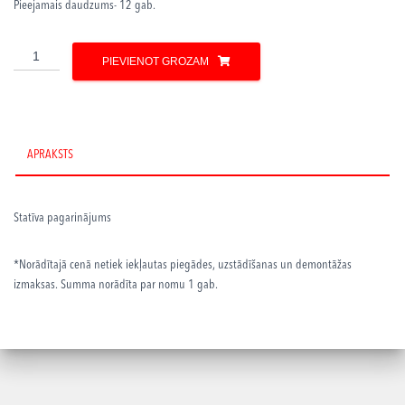
Pieejamais daudzums- 12 gab.
Extension
PIEVIENOT GROZAM
Arm
daudzums
APRAKSTS
Statīva pagarinājums
*Norādītajā cenā netiek iekļautas piegādes, uzstādīšanas un demontāžas
izmaksas. Summa norādīta par nomu 1 gab.