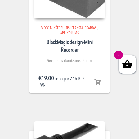
VIDEO MIKŠERPULTIS/IERAKSTA IEKĀRTAS
,
APRĪKOJUMS
BlackMagic design-Mini
Recorder
0
Pieejamais daudzums- 2 gab.
€
19.00
cena par 24h BEZ
PVN