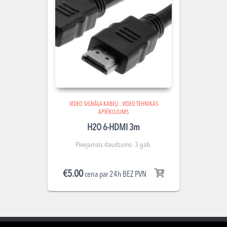
VIDEO SIGNĀLA KABEĻI
,
VIDEO TEHNIKAS
APRĪKOJUMS
H2O 6-HDMI 3m
Pieejamais daudzums- 3 gab.
€
5.00
cena par 24h BEZ PVN