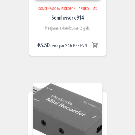
KONDENSATORA MIKROFONI
,
APRĪKOJUMS
Sennheiser-e914
Pieejamais daudzums- 2 gab.
€
5.50
cena par 24h BEZ PVN