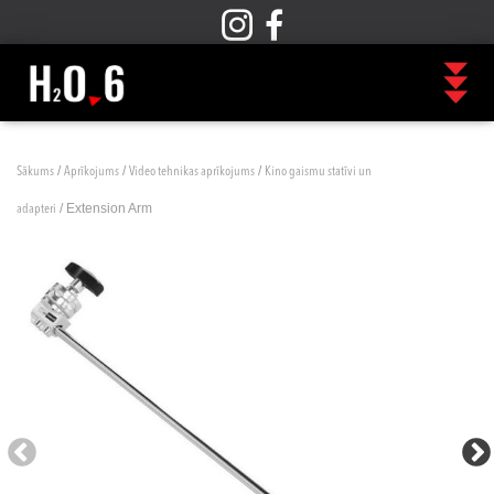
/
/
/
Sākums
Aprīkojums
Video tehnikas aprīkojums
Kino gaismu statīvi un
/ Extension Arm
adapteri