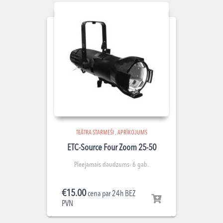
TEĀTRA STARMEŠI
,
APRĪKOJUMS
ETC-Source Four Zoom 25-50
Pieejamais daudzums- 6 gab.
€
15.00
cena par 24h BEZ
PVN