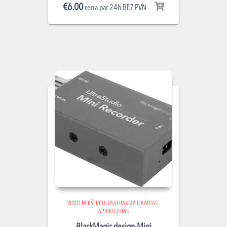
€
6.00
cena par 24h BEZ PVN
VIDEO MIKŠERPULTIS/IERAKSTA IEKĀRTAS
,
APRĪKOJUMS