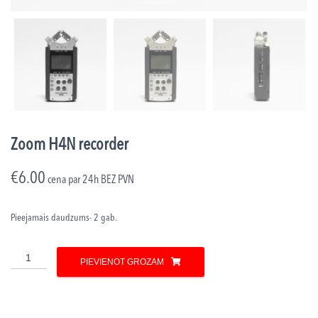
Zoom H4N recorder
€
6.00
cena par 24h
BEZ PVN
Pieejamais daudzums- 2 gab.
Zoom
PIEVIENOT GROZAM
H4N
recorder
daudzums