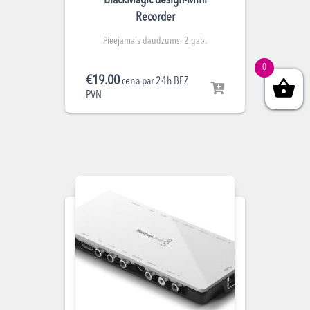
BlackMagic design-Mini
Recorder
Pieejamais daudzums- 2 gab.
0
€
19.00
cena par 24h BEZ
PVN