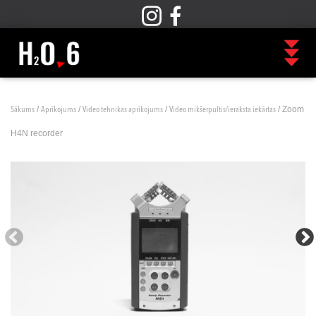
/
/
/
/ Zoom
Sākums
Aprīkojums
Video tehnikas aprīkojums
Video mikšerpultis/ieraksta iekārtas
H4N recorder