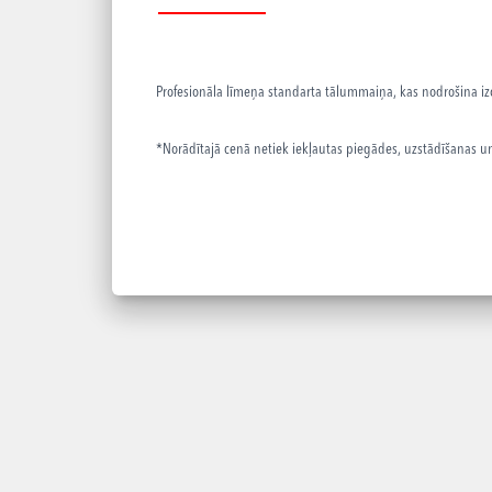
Profesionāla līmeņa standarta tālummaiņa, kas nodrošina izc
*Norādītajā cenā netiek iekļautas piegādes, uzstādīšanas