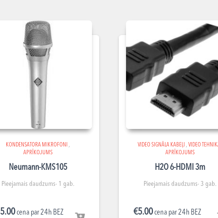
KONDENSATORA MIKROFONI
,
VIDEO SIGNĀLA KABEĻI
,
VIDEO TEHNIK
APRĪKOJUMS
APRĪKOJUMS
Neumann-KMS105
H2O 6-HDMI 3m
Pieejamais daudzums- 1 gab.
Pieejamais daudzums- 3 gab.
5.00
€
5.00
cena par 24h BEZ
cena par 24h BEZ