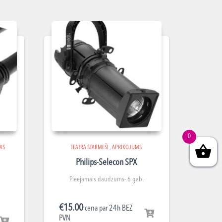
0
AS
TEĀTRA STARMEŠI
,
APRĪKOJUMS
Philips-Selecon SPX
Pieejamais daudzums- 6 gab.
€
15.00
cena par 24h BEZ
PVN