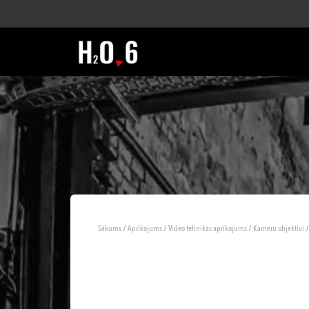
/
/
/
/
Sākums
Aprīkojums
Video tehnikas aprīkojums
Kameru objektīvi