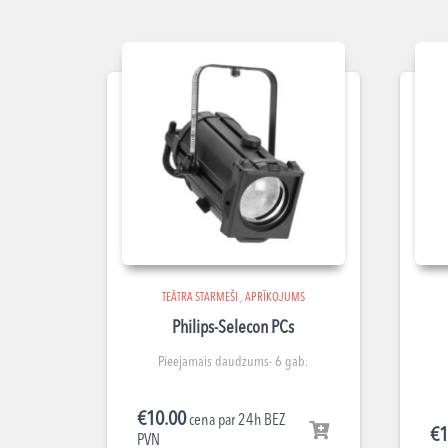
TEĀTRA STARMEŠI
,
APRĪKOJUMS
Philips-Selecon PCs
Pieejamais daudzums- 6 gab.
€
10.00
cena par 24h BEZ
€
1
PVN