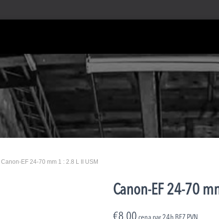
 Canon-EF 24-70 mm 1 : 2.8 L II USM
Canon-EF 24-70 mm 
€
8.00
cena par 24h
BEZ PVN