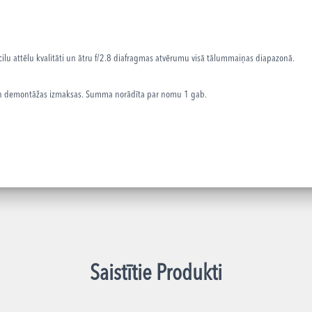
ilu attēlu kvalitāti un ātru f/2.8 diafragmas atvērumu visā tālummaiņas diapazonā
.
 un demontāžas izmaksas. Summa norādīta par nomu 1 gab.
Saistītie Produkti