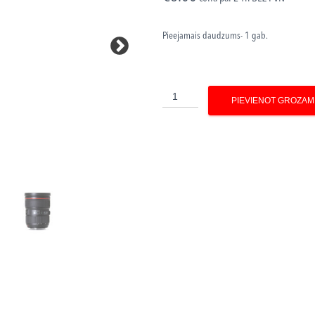
Pieejamais daudzums- 1 gab.
Canon-
PIEVIENOT GROZAM
EF
24-
70
mm
1
:
2.8
L
II
USM
daudzums