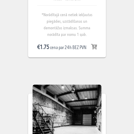
*Norādītajā cenā netiek iekļautas
piegādes, uzstādīšanas un
demontāžas izmaksas. Summa
norādīta par nomu 1 gab.
€
1.75
cena par 24h BEZ PVN