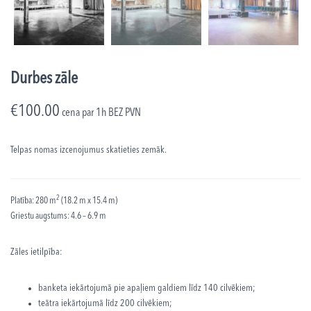
Durbes zāle
€
100.00
cena par 1h
BEZ PVN
Telpas nomas izcenojumus skatieties zemāk.
2
Platība: 280 m
(18.2 m x 15.4 m)
Griestu augstums: 4.6 – 6.9 m
Zāles ietilpība:
banketa iekārtojumā pie apaļiem galdiem līdz 140 cilvēkiem;
teātra iekārtojumā līdz 200 cilvēkiem;