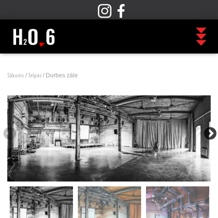
/
/ Durbes zāle
Sākums
Telpas