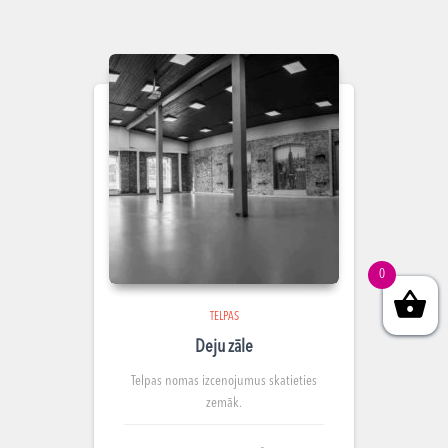
pieņemšanas iekārtojumā līdz 80
cilvēkiem;
klases iekārtojumā ar galdiem līdz 35
cilvēkiem.
0
TELPAS
Deju zāle
Telpas nomas izcenojumus skatieties
zemāk.