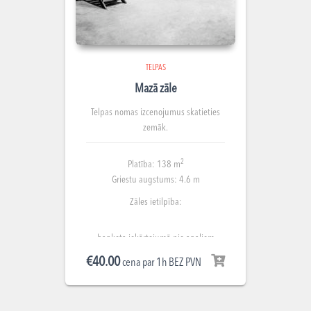
TELPAS
Mazā zāle
Telpas nomas izcenojumus skatieties
zemāk.
2
Platība: 138 m
Griestu augstums: 4.6 m
Zāles ietilpība:
banketa iekārtojumā pie apaļiem
galdiem līdz 40 cilvēkiem;
€
40.00
cena par 1h BEZ PVN
teātra iekārtojumā līdz 80 cilvēkiem;