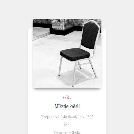
KRĒSLI
Mīkstie krēsli
Pieejamais krēslu daudzums – 700
gab.
Krāsa – tumši zila.