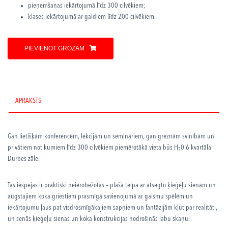
pieņemšanas iekārtojumā līdz 300 cilvēkiem;
klases iekārtojumā ar galdiem līdz 200 cilvēkiem.
PIEVIENOT GROZAM
APRAKSTS
Gan lietišķām konferencēm, lekcijām un semināriem, gan greznām svinībām un
privātiem notikumiem līdz 300 cilvēkiem piemērotākā vieta būs H
0 6 kvartāla
2
Durbes zāle.
Tās iespējas ir praktiski neierobežotas – plašā telpa ar atsegto ķieģeļu sienām un
augstajiem koka griestiem prasmīgā savienojumā ar gaismu spēlēm un
iekārtojumu ļaus pat visdrosmīgākajiem sapņiem un fantāzijām kļūt par realitāti,
un senās ķieģeļu sienas un koka konstrukcijas nodrošinās labu skaņu.