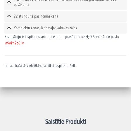
pasākuma
22 stundu telpas nomas cena
Komplektu cenas, iznomājot vairākas zāles
Rezervāciju ir iespējams veikt, rakstot pieprasījumu uz H
O 6 kvartāla e-pastu
2
info@h2o6.lv
.
Telpas atrašanās vietu ēkā var aplūkot uzspiežot – šeit.
Saistītie Produkti