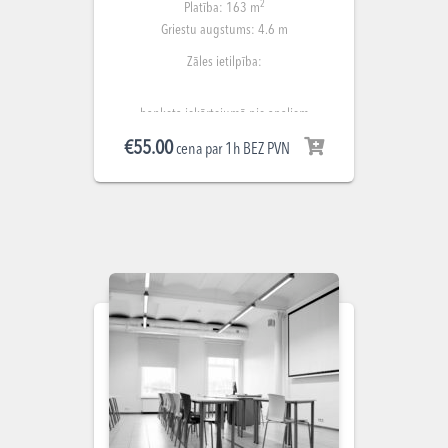
2
Platība: 163 m
Griestu augstums: 4.6 m
Zāles ietilpība:
banketa iekārtojumā pie apaļiem
galdiem līdz 64 cilvēkiem;
€
55.00
cena par 1h BEZ PVN
teātra iekārtojumā līdz 120 cilvēkiem;
pieņemšanas iekārtojumā līdz 120
cilvēkiem;
klases iekārtojumā ar galdiem līdz 75
cilvēkiem.