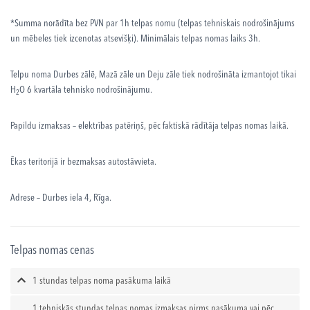
*Summa norādīta bez PVN par 1h telpas nomu (telpas tehniskais nodrošinājums
un mēbeles tiek izcenotas atsevišķi). Minimālais telpas nomas laiks 3h.
Telpu noma Durbes zālē, Mazā zāle un Deju zāle tiek nodrošināta izmantojot tikai
H
O 6 kvartāla tehnisko nodrošinājumu.
2
Papildu izmaksas – elektrības patēriņš, pēc faktiskā rādītāja telpas nomas laikā.
Ēkas teritorijā ir bezmaksas autostāvvieta.
Adrese – Durbes iela 4, Rīga.
Telpas nomas cenas
1 stundas telpas noma pasākuma laikā
1 tehniskās stundas telpas nomas izmaksas pirms pasākuma vai pēc