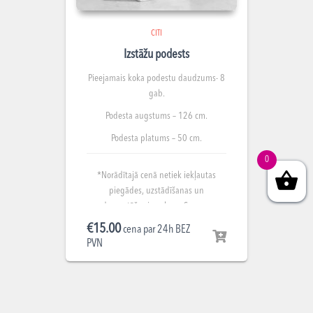
CITI
Izstāžu podests
Pieejamais koka podestu daudzums- 8
gab.
Podesta augstums – 126 cm.
Podesta platums – 50 cm.
0
*Norādītajā cenā netiek iekļautas
piegādes, uzstādīšanas un
demontāžas izmaksas. Summa
norādīta par nomu 1 gab.
€
15.00
cena par 24h BEZ
PVN