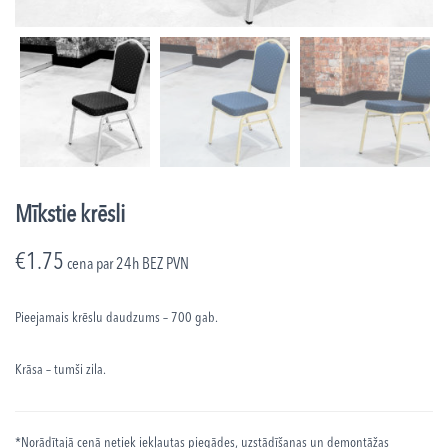
Mīkstie krēsli
€
1.75
cena par 24h
BEZ PVN
Pieejamais krēslu daudzums – 700 gab.
Krāsa – tumši zila.
*Norādītajā cenā netiek iekļautas piegādes, uzstādīšanas un demontāžas