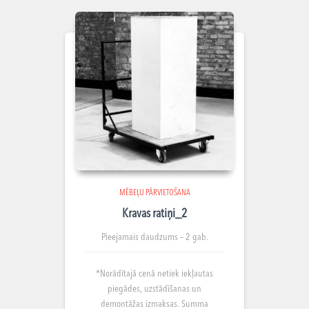
MĒBEĻU PĀRVIETOŠANA
Kravas ratiņi_2
Pieejamais daudzums – 2 gab.
*Norādītajā cenā netiek iekļautas
piegādes, uzstādīšanas un
demontāžas izmaksas. Summa