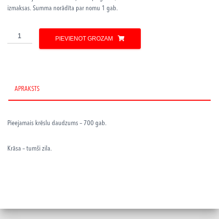
izmaksas. Summa norādīta par nomu 1 gab.
Mīkstie
PIEVIENOT GROZAM
krēsli
daudzums
APRAKSTS
Pieejamais krēslu daudzums – 700 gab.
Krāsa – tumši zila.