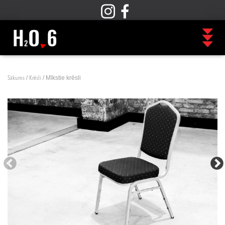
/
/ Mīkstie krēsli
Sākums
Krēsli