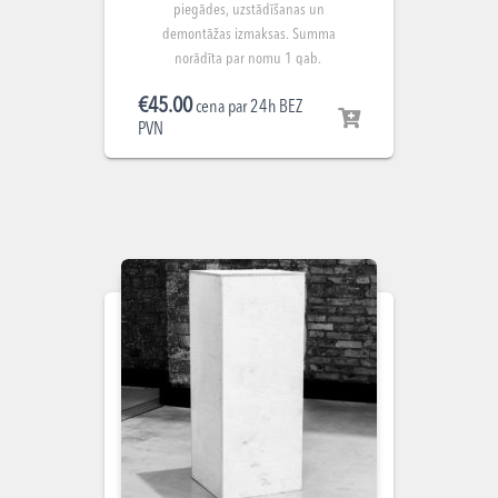
piegādes, uzstādīšanas un
demontāžas izmaksas. Summa
norādīta par nomu 1 gab.
€
45.00
cena par 24h BEZ
PVN