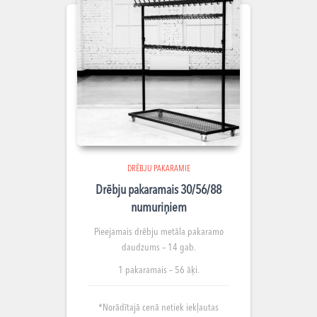
DRĒBJU PAKARAMIE
Drēbju pakaramais 30/56/88
numuriņiem
Pieejamais drēbju metāla pakaramo
daudzums – 14 gab.
1 pakaramais – 56 āķi.
*Norādītajā cenā netiek iekļautas