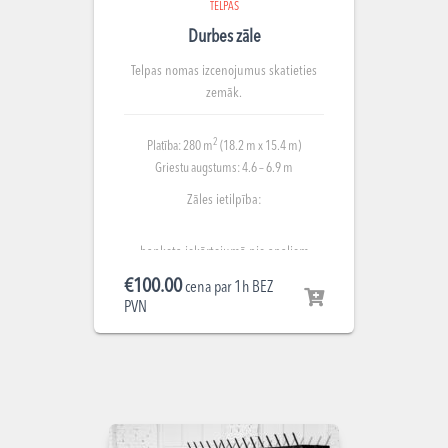
TELPAS
Durbes zāle
Telpas nomas izcenojumus skatieties
zemāk.
2
Platība: 280 m
(18.2 m x 15.4 m)
Griestu augstums: 4.6 – 6.9 m
Zāles ietilpība:
banketa iekārtojumā pie apaļiem
galdiem līdz 140 cilvēkiem;
€
100.00
cena par 1h BEZ
PVN
teātra iekārtojumā līdz 200 cilvēkiem;
pieņemšanas iekārtojumā līdz 300
cilvēkiem;
klases iekārtojumā ar galdiem līdz 200
cilvēkiem.